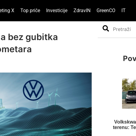
eting X
Top priče
Investicije
ZdravIN
GreenCO
IT
Search
ija bez gubitka
lometara
Pov
Volkskwa
terenu: T