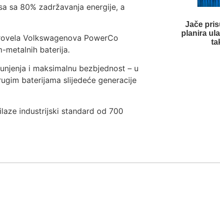
sa sa 80% zadržavanja energije, a
Jače pri
planira ul
sprovela Volkswagenova PowerCo
ta
m-metalnih baterija.
unjenja i maksimalnu bezbjednost – u
rugim baterijama slijedeće generacije
ilaze industrijski standard od 700