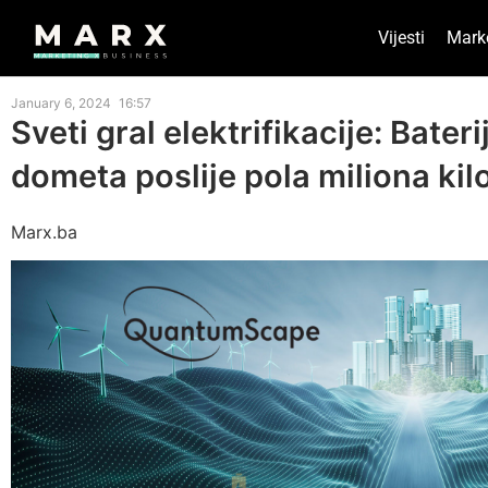
Vijesti
Mark
January 6, 2024
16:57
Sveti gral elektrifikacije: Bater
dometa poslije pola miliona ki
Marx.ba