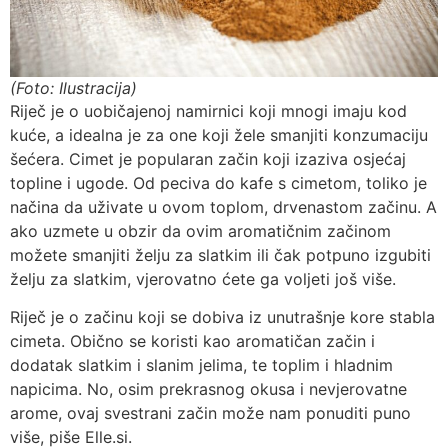
(Foto: Ilustracija)
Riječ je o uobičajenoj namirnici koji mnogi imaju kod
kuće, a idealna je za one koji žele smanjiti konzumaciju
šećera. Cimet je popularan začin koji izaziva osjećaj
topline i ugode. Od peciva do kafe s cimetom, toliko je
načina da uživate u ovom toplom, drvenastom začinu. A
ako uzmete u obzir da ovim aromatičnim začinom
možete smanjiti želju za slatkim ili čak potpuno izgubiti
želju za slatkim, vjerovatno ćete ga voljeti još više.
Riječ je o začinu koji se dobiva iz unutrašnje kore stabla
cimeta. Obično se koristi kao aromatičan začin i
dodatak slatkim i slanim jelima, te toplim i hladnim
napicima. No, osim prekrasnog okusa i nevjerovatne
arome, ovaj svestrani začin može nam ponuditi puno
više, piše Elle.si.