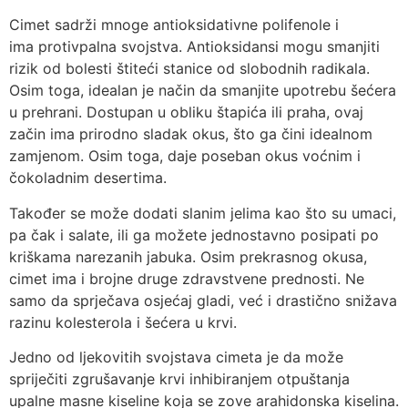
Cimet sadrži mnoge antioksidativne polifenole i
ima protivpalna svojstva. Antioksidansi mogu smanjiti
rizik od bolesti štiteći stanice od slobodnih radikala.
Osim toga, idealan je način da smanjite upotrebu šećera
u prehrani. Dostupan u obliku štapića ili praha, ovaj
začin ima prirodno sladak okus, što ga čini idealnom
zamjenom. Osim toga, daje poseban okus voćnim i
čokoladnim desertima.
Također se može dodati slanim jelima kao što su umaci,
pa čak i salate, ili ga možete jednostavno posipati po
kriškama narezanih jabuka. Osim prekrasnog okusa,
cimet ima i brojne druge zdravstvene prednosti. Ne
samo da sprječava osjećaj gladi, već i drastično snižava
razinu kolesterola i šećera u krvi.
Jedno od ljekovitih svojstava cimeta je da može
spriječiti zgrušavanje krvi inhibiranjem otpuštanja
upalne masne kiseline koja se zove arahidonska kiselina.