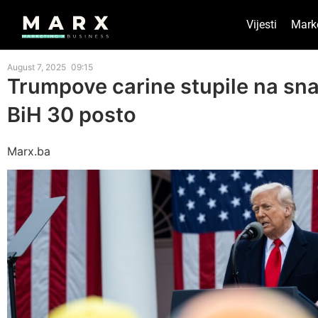
Vijesti
Mark
August 7, 2025
09:15
Trumpove carine stupile na sna
BiH 30 posto
Marx.ba