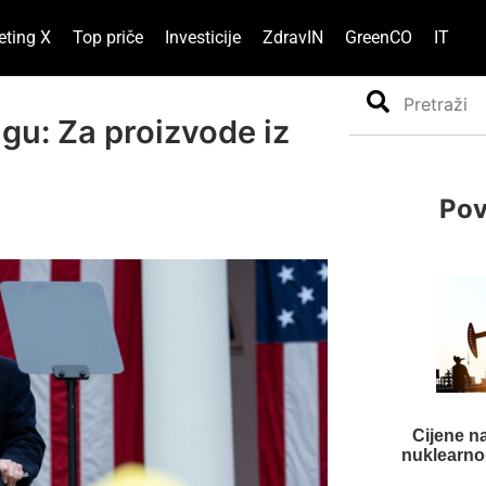
eting X
Top priče
Investicije
ZdravIN
GreenCO
IT
Search
gu: Za proizvode iz
Pov
Cijene n
nuklearno