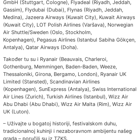
GmbH (Stuttgart, Cologne), Flyadeal (Riyadh, Jeddah,
Gassim), Flydubai (Dubai), Flynas (Riyadh, Jeddah,
Medina), Jazeera Airways (Kuwait City), Kuwait Airways
(Kuwait City), LOT Polish Airlines (Varšava), Norwegian
Air Shuttle/Sweden (Oslo, Stockholm,
Kopenhagen), Pegasus Airlines (Istanbul Sabiha Gökçen,
Antalya), Qatar Airways (Doha).
Također tu su i Ryanair (Beauvais, Charleroi,
Gothenburg, Memmingen, Baden-Baden, Weeze,
Thessaloniki, Girona, Bergamo, London), Ryanair UK
Limited (Stansted), Scandinavian Airlines
(Kopenhagen), SunExpress (Antalya), Swiss International
Air Lines (Zurich), Turkish Airlines (Istanbul), Wizz Air
Abu Dhabi (Abu Dhabi), Wizz Air Malta (Rim), Wizz Air
UK (Luton).
– Uživajte u bogatoj historiji, festivalskom duhu,
tradicionalnoj kuhinji i nezaboravnom ambijentu našeg
grada – poručili su iz TZKS.