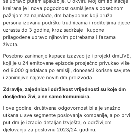
se upravo putem aplikacije. U okviru Moj dm aplikacije
kreirana je i nova pogodnost osmišljena s posebnom
pažnjom za najmlađe, dm babybonus koji pruža
personalizovanu podršku trudnicama i roditeljima djece
uzrasta do 3 godine, kroz sadržaje i kupone
prilagođene upravo njihovim potrebama i fazama
života.
Posebno zanimanje kupaca izazvao je i projekt dmLIVE,
koji je u 24 emitovane epizode prosječno privukao više
od 8.000 gledalaca po emisiji, donoseći korisne savjete
i zanimljive najave novih dm proizvoda.
Zdravlje, zajednica i održivost vrijednosti su koje dm
dosljedno živi, a ne samo komunicira.
I ove godine, društvena odgovornost bila je snažno
utkana u sve segmente poslovanja kompanije, a po prvi
put dm je izradio detaljan Izvještaj o održivijem
djelovanju za poslovnu 2023/24. godinu.