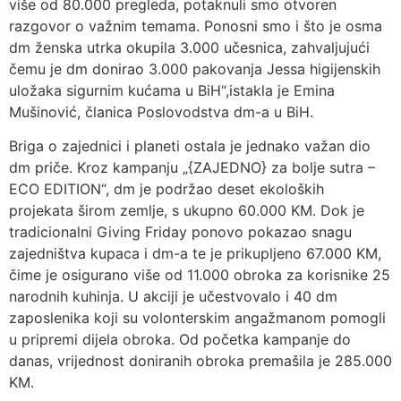
više od 80.000 pregleda, potaknuli smo otvoren
razgovor o važnim temama. Ponosni smo i što je osma
dm ženska utrka okupila 3.000 učesnica, zahvaljujući
čemu je dm donirao 3.000 pakovanja Jessa higijenskih
uložaka sigurnim kućama u BiH“,istakla je Emina
Mušinović, članica Poslovodstva dm-a u BiH.
Briga o zajednici i planeti ostala je jednako važan dio
dm priče. Kroz kampanju „{ZAJEDNO} za bolje sutra –
ECO EDITION“, dm je podržao deset ekoloških
projekata širom zemlje, s ukupno 60.000 KM. Dok je
tradicionalni Giving Friday ponovo pokazao snagu
zajedništva kupaca i dm-a te je prikupljeno 67.000 KM,
čime je osigurano više od 11.000 obroka za korisnike 25
narodnih kuhinja. U akciji je učestvovalo i 40 dm
zaposlenika koji su volonterskim angažmanom pomogli
u pripremi dijela obroka. Od početka kampanje do
danas, vrijednost doniranih obroka premašila je 285.000
KM.