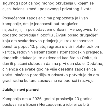
sigurnog i poticajnog radnog okruženja u kojem se
cijeni balans između poslovnog i privatnog života.
Posvećenost zaposlenicima prepoznata je i van
kompanije, dm je jedanaesti put proglašen
najpoželjnijim poslodavcem u Bosni i Hercegovini. To
dodatno potvrđuje filozofiju „Živjeti posao drugačije“,
koju dm svakodnevno primjenjuje kroz raznovrsne
benefite poput 13. plate, regresa u visini plate, poklon
kartica, redovnih sistematskih i stomatoloških pregleda,
dodatnih edukacija, te aktivnosti kao što su Obiteljski
dan ili plaćeni slobodan dan na prvi dan škole. Dodatno,
činjenica da svake godine više desetina zaposlenica
koristi plaćeno porodiljsko odsustvo potvrđuje da dm
gradi radnu kulturu zasnovanu na podršci i razvoju.
Jubilej i novi planovi
Kompanija dm u 2026. godini proslavlja 20 godina
poslovanja u Bosni i Hercegovini, a jubilej će biti