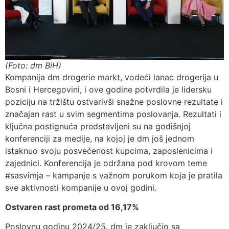
(Foto: dm BiH)
Kompanija dm drogerie markt, vodeći lanac drogerija u
Bosni i Hercegovini, i ove godine potvrdila je lidersku
poziciju na tržištu ostvarivši snažne poslovne rezultate i
značajan rast u svim segmentima poslovanja. Rezultati i
ključna postignuća predstavljeni su na godišnjoj
konferenciji za medije, na kojoj je dm još jednom
istaknuo svoju posvećenost kupcima, zaposlenicima i
zajednici. Konferencija je održana pod krovom teme
#sasvimja – kampanje s važnom porukom koja je pratila
sve aktivnosti kompanije u ovoj godini.
Ostvaren rast prometa od 16,17%
Poslovnu godinu 2024/25. dm je zaključio sa