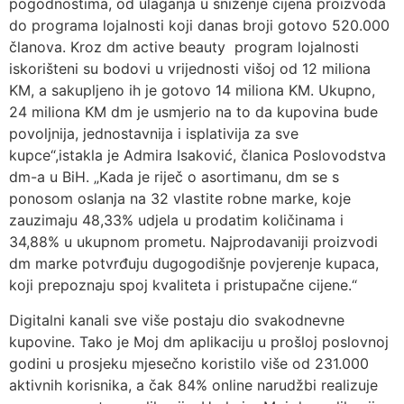
pogodnostima, od ulaganja u sniženje cijena proizvoda
do programa lojalnosti koji danas broji gotovo 520.000
članova. Kroz dm active beauty program lojalnosti
iskorišteni su bodovi u vrijednosti višoj od 12 miliona
KM, a sakupljeno ih je gotovo 14 miliona KM. Ukupno,
24 miliona KM dm je usmjerio na to da kupovina bude
povoljnija, jednostavnija i isplativija za sve
kupce“,istakla je Admira Isaković, članica Poslovodstva
dm-a u BiH. „Kada je riječ o asortimanu, dm se s
ponosom oslanja na 32 vlastite robne marke, koje
zauzimaju 48,33% udjela u prodatim količinama i
34,88% u ukupnom prometu. Najprodavaniji proizvodi
dm marke potvrđuju dugogodišnje povjerenje kupaca,
koji prepoznaju spoj kvaliteta i pristupačne cijene.“
Digitalni kanali sve više postaju dio svakodnevne
kupovine. Tako je Moj dm aplikaciju u prošloj poslovnoj
godini u prosjeku mjesečno koristilo više od 231.000
aktivnih korisnika, a čak 84% online narudžbi realizuje