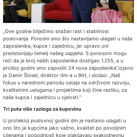
„Ove godine bilježimo snažan rast i stabilnost
poslovanja. Ponosni smo što nastavljamo ulagati u naše
zaposlenike, kupce i zajednicu, jer upravo oni
predstavljaju temelj našeg uspjeha. S ponosom mogu
reći da je broj naših zaposlenika dostigao 1.255, a u
prošloj godini smo zaposlili 24 nova zaposlenika“,izjavio
je Damir Šlosel, direktor dm-a u BiH, i dodao: „Naš
fokus u narednom periodu ostaje na održivom razvoju,
kvalitetnim uslugama i projektima koji čine razliku, za
naše kupce i zajednicu u cjelosti.“
Tri puta više razloga za kupovinu
U protekloj poslovnoj godini dm je nastavio ulagati u
ono što je kupcima jako važno, kvalitet po povoljnim
cijenama i pogodnosti koje olakšavaju svakodnevnu