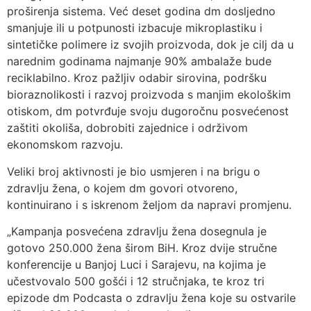
proširenja sistema. Već deset godina dm dosljedno
smanjuje ili u potpunosti izbacuje mikroplastiku i
sintetičke polimere iz svojih proizvoda, dok je cilj da u
narednim godinama najmanje 90% ambalaže bude
reciklabilno. Kroz pažljiv odabir sirovina, podršku
bioraznolikosti i razvoj proizvoda s manjim ekološkim
otiskom, dm potvrđuje svoju dugoročnu posvećenost
zaštiti okoliša, dobrobiti zajednice i održivom
ekonomskom razvoju.
Veliki broj aktivnosti je bio usmjeren i na brigu o
zdravlju žena, o kojem dm govori otvoreno,
kontinuirano i s iskrenom željom da napravi promjenu.
„Kampanja posvećena zdravlju žena dosegnula je
gotovo 250.000 žena širom BiH. Kroz dvije stručne
konferencije u Banjoj Luci i Sarajevu, na kojima je
učestvovalo 500 gošći i 12 stručnjaka, te kroz tri
epizode dm Podcasta o zdravlju žena koje su ostvarile