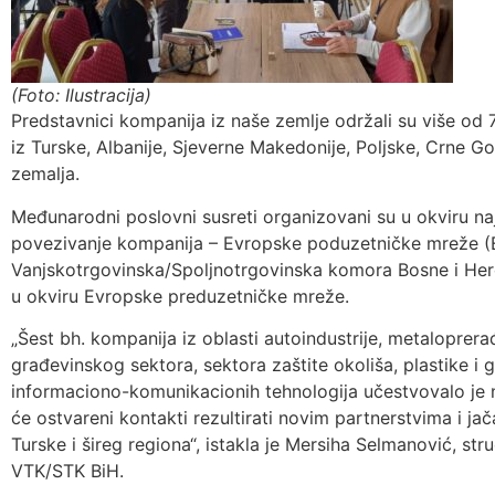
(Foto: Ilustracija)
Predstavnici kompanija iz naše zemlje održali su više o
iz Turske, Albanije, Sjeverne Makedonije, Poljske, Crne Gor
zemalja.
Međunarodni poslovni susreti organizovani su u okviru n
povezivanje kompanija – Evropske poduzetničke mreže (EE
Vanjskotrgovinska/Spoljnotrgovinska komora Bosne i Her
u okviru Evropske preduzetničke mreže.
„Šest bh. kompanija iz oblasti autoindustrije, metaloprer
građevinskog sektora, sektora zaštite okoliša, plastike i 
informaciono-komunikacionih tehnologija učestvovalo je
će ostvareni kontakti rezultirati novim partnerstvima i jač
Turske i šireg regiona“, istakla je Mersiha Selmanović, str
VTK/STK BiH.