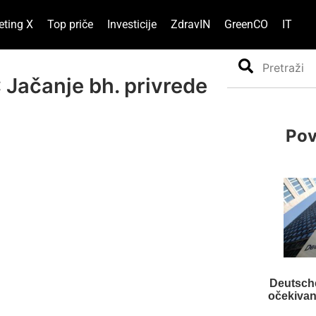
eting X
Top priče
Investicije
ZdravIN
GreenCO
IT
Search
 Jačanje bh. privrede
Pov
Deutsche
očekivanj