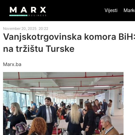
Vijesti
Mark
November 20, 2025
20:22
Vanjskotrgovinska komora BiH:
na tržištu Turske
Marx.ba