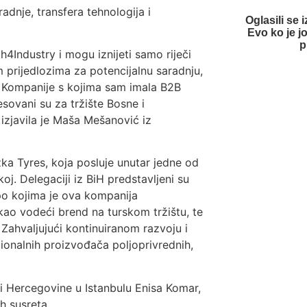
nje, transfera tehnologija i
Oglasili se 
Evo ko je j
p
4Industry i mogu iznijeti samo riječi
m prijedlozima za potencijalnu saradnju,
a. Kompanije s kojima sam imala B2B
sovani su za tržište Bosne i
izjavila je Maša Mešanović iz
ka Tyres, koja posluje unutar jedne od
oj. Delegaciji iz BiH predstavljeni su
po kojima je ova kompanija
kao vodeći brend na turskom tržištu, te
Zahvaljujući kontinuiranom razvoju i
gionalnih proizvođača poljoprivrednih,
 i Hercegovine u Istanbulu Enisa Komar,
h susreta.