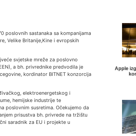
d 70 poslovnih sastanaka sa kompanijama
e, Velike Britanije,Kine i evropskih
ajveće svjetske mreže za poslovno
N), a bh. privrednike predvodila je
Apple izg
cegovine, kordinator BITNET konzorcija
kom
ađivačkog, elektroenergetskog i
gume, hemijske industrije te
 na poslovnim susretima. Očekujemo da
anjem prisustva bh. privrede na tržištu
učni saradnik za EU i projekte u