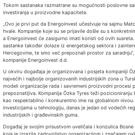
Tokom sastanaka razmatrane su mogućnosti poslovne sarad
investiranja u proizvodne kapacitete.
„Ovo je prvi put da Energoinvest učestvuje na sajmu Match
hvale. Kompanije koje su se prijavile došle su s konkretni
a Energoinvest će zasigurno imati koristi od ovih susret
sastanke također dolaze iz energetskog sektora i zaintere
Hercegovine, te smo već prepoznali prostor za saradnju“, 
kompanije Energoinvest d.d.
U okviru događaja je organizovana i posjeta kompaniji Öz
najvećih i najbolje organizovanih industrijskih zona u Tursk
modeli organizacije rada i savremeni proizvodni procesi 
prepoznatljiva. Kompanija Özka Tyres teži pozicioniranju 
kao respektabilno i konkurentno ime na globalnom nivou. 
investicijama u tehnologiju, danas je jedan od vodećih re
industrijskih i građevinskih guma.
Događaj je svojim prisustvom uveličala i konzulica Bosne
koja je izrazila zadovoljstvo organizacijom i značajem ovi