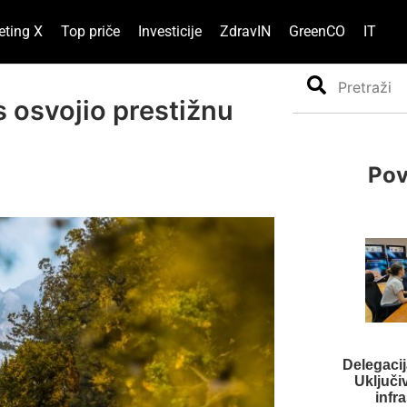
eting X
Top priče
Investicije
ZdravIN
GreenCO
IT
Search
s osvojio prestižnu
Pov
Delegacij
Uključi
infr