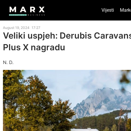
Vijesti
Mark
August 19, 2024
17:27
Veliki uspjeh: Derubis Caravan
Plus X nagradu
N. D.