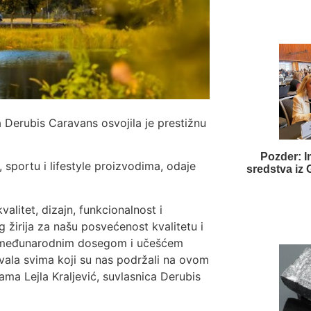
 Derubis Caravans osvojila je prestižnu
Pozder: I
 sportu i lifestyle proizvodima, odaje
sredstva iz
valitet, dizajn, funkcionalnost i
 žirija za našu posvećenost kvalitetu i
im međunarodnim dosegom i učešćem
Hvala svima koji su nas podržali na ovom
ma Lejla Kraljević, suvlasnica Derubis