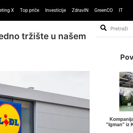
eting X
Top priče
Investicije
ZdravIN
GreenCO
IT
Search
 jedno tržište u našem
Pov
Kompanija
"Igman" iz 