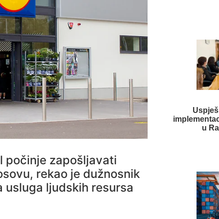
Uspješ
implementaci
u Ra
l počinje zapošljavati
osovu, rekao je dužnosnik
 usluga ljudskih resursa