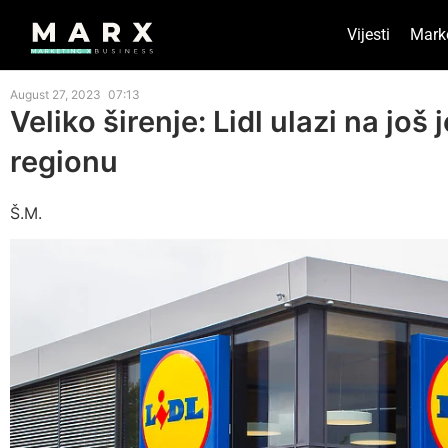
Vijesti
Mark
August 27, 2023
07:13
Veliko širenje: Lidl ulazi na još
regionu
Š.M.