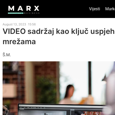
Vijesti
Mark
August 13, 2023
15:56
VIDEO sadržaj kao ključ uspje
mrežama
Š.M.