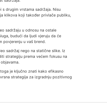
at sadržaja.
i s drugim vrstama sadržaja. Nisu
a klikova koji također privlače publiku,
ideo sadržaju u odnosu na ostale
uga, budući da ljudi vjeruju da će
m povjerenju u vaš brend.
eo sadržaj nego na statične slike. Iz
iti strategiju prema većem fokusu na
a objavama.
toga je ključno znati kako efikasno
zvrsna strategija za izgradnju pozitivnog