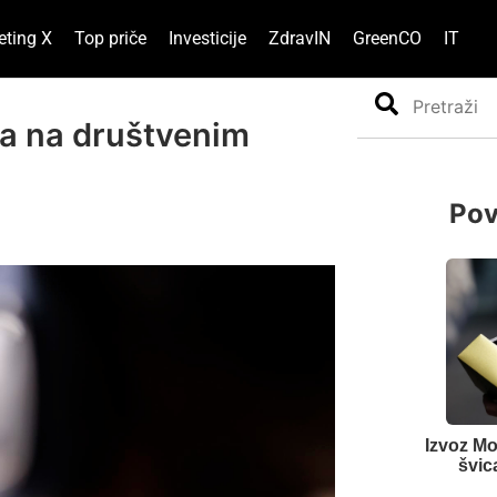
eting X
Top priče
Investicije
ZdravIN
GreenCO
IT
Search
ha na društvenim
Pov
Izvoz M
švic