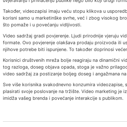
uvjeravanju i privlačenju publike nego bilo koji drugi form
Također, videozapisi imaju veću stopu klikova u usporedb
korisni samo u marketinške svrhe, već i zbog visokog broj
što pomaže i u povećanju vidljivosti.
Video sadržaj gradi povjerenje. Ljudi prirodnije vjeruju v
formate. Ovo povjerenje olakšava prodaju proizvoda ili usl
njihove potrebe biti ispunjene. To također doprinosi veće
Korisnici društvenih mreža bolje reagiraju na dinamični vid
tog razloga, doseg objava opada, stoga je važno prilagod
video sadržaj za postizanje boljeg doseg i angažmana n
Sve više korisnika svakodnevno konzumira videozapise, s
plasirati svoje poslovanje na tržište. Video marketing je i
imidža vašeg brenda i povećanje interakcije s publikom.