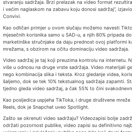
stvaranju sadržaja. Brzi prelazak na video format rezult
i većim naglaskom na zabavu koju donosi sadržaj”, izjavio
Convivi.
Kao odličan primjer u ovom slučaju možemo navesti Tikto
mjesečnih korisnika samo u SAD-u, a njih 80% pripada do
marketinške stručnjake da daju prednost ovoj platformi ka
mrežama, s obzirom na očitu dominaciju video sadržaja.
Video sadržaj je taj koji preuzima kontrolu na internetu
više u odnosu na druge vrste sadržaja. Video materijali gene
nego kombinacija slika i teksta. Kroz gledanje videa, kor
šaljemo, dok se tek 10% tekstualnog sadržaja zapamti. St
tjedno gleda video sadržaj, a čak 55% to čini svakodnevn
Kao posljedica uspjeha TikToka, i druge društvene mreže s
Reels, dok je Snapchat uveo Spotlight.
Zašto se okrenuti video sadržaju? Videozapisi bolje zadrž
održati pozornost publike, video zapisi su definitivno najbol