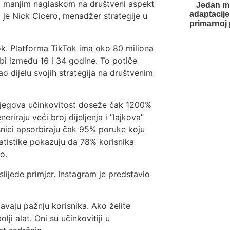
ira manjim naglaskom na društveni aspekt
Jedan mi
adaptacije
 je Nick Cicero, menadžer strategije u
primarnoj 
k. Platforma TikTok ima oko 80 miliona
bi između 16 i 34 godine. To potiče
o dijelu svojih strategija na društvenim
. Njegova učinkovitost doseže čak 1200%
riraju veći broj dijeljenja i “lajkova”
isnici apsorbiraju čak 95% poruke koju
atistike pokazuju da 78% korisnika
o.
lijede primjer. Instagram je predstavio
avaju pažnju korisnika. Ako želite
ji alat. Oni su učinkovitiji u