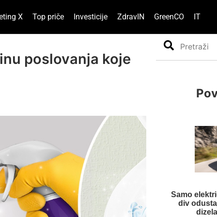
eting X
Top priče
Investicije
ZdravIN
GreenCO
IT
Search
ćinu poslovanja koje
Pov
Samo elektri
div odusta
dizela