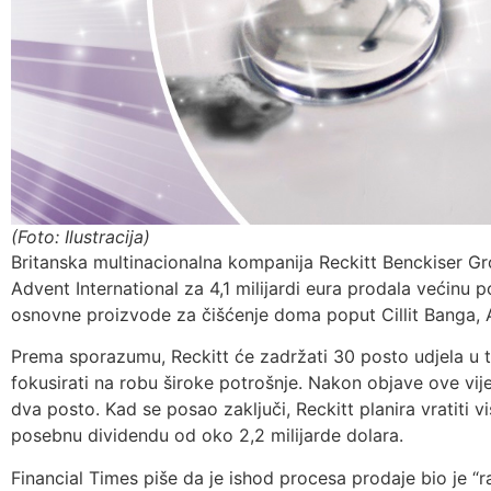
(Foto: Ilustracija)
Britanska multinacionalna kompanija Reckitt Benckiser Gro
Advent International za 4,1 milijardi eura prodala većinu 
osnovne proizvode za čišćenje doma poput Cillit Banga, A
Prema sporazumu, Reckitt će zadržati 30 posto udjela u toj
fokusirati na robu široke potrošnje. Nakon objave ove vije
dva posto. Kad se posao zaključi, Reckitt planira vratiti vi
posebnu dividendu od oko 2,2 milijarde dolara.
Financial Times piše da je ishod procesa prodaje bio je “r