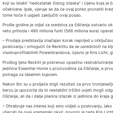
koji su istakli “nedostatak čistog izlaska” i cijenu koja je 
očekivane. Ipak, vjeruje se da će ovaj potez povratiti kredi
tome hoće li uspjeti zaključiti ovaj posao.
Prošle godine je odjel za sredstva za čišćenja ostvario oko
neto prihoda i 490 miliona funti (566 miliona eura) operat
– Prodaja predstavlja značajan korak naprijed u otključav
poslovanju i omogućit će Reckittu da se usredotoči na klju
visokoprofitabilnih Powerbrandova, izjavio je Kris Licht, gl
Prošlog ljeta Reckitt je pokrenuo opsežno restrukturiranje
jedinice Essential Home s proizvodima za čišćenje, a prvu
potraga za idealnim kupcem.
Nakon što su u proljeće stigli rezultati za prvo tromjese
berzu je upozorila da bi nestabilni tržišni uvjeti mogli od
čišćenje, ali da i dalje planira izlazak iz jedinice do kraja 
– Ohrabruje nas interes koji smo vidjeli u poslovanju, iak
utjecati na ovaj vremenski okvir, govorio je tada Kris Licht