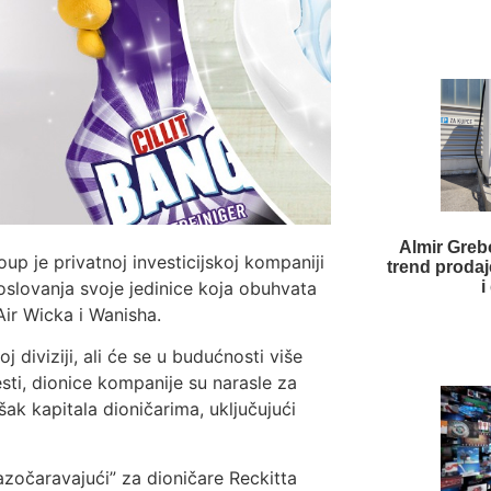
Almir Greb
up je privatnoj investicijskoj kompaniji
trend prodaj
poslovanja svoje jedinice koja obuhvata
i
ir Wicka i Wanisha.
 diviziji, ali će se u budućnosti više
sti, dionice kompanije su narasle za
šak kapitala dioničarima, uključujući
azočaravajući” za dioničare Reckitta