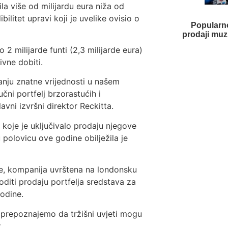
bila više od milijardu eura niža od
bilitet upravi koji je uvelike ovisio o
Popularn
prodaji muz
 2 milijarde funti (2,3 milijarde eura)
ivne dobiti.
anju znatne vrijednosti u našem
čni portfelj brzorastućih i
avni izvršni direktor Reckitta.
 koje je uključivalo prodaju njegove
 polovicu ove godine obilježila je
čje, kompanija uvrštena na londonsku
goditi prodaju portfelja sredstava za
godine.
o prepoznajemo da tržišni uvjeti mogu
.