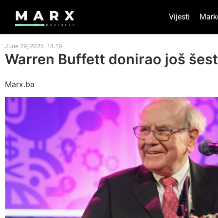
Vijesti
Mark
June 29, 2025
14:19
Warren Buffett donirao još šest 
Marx.ba