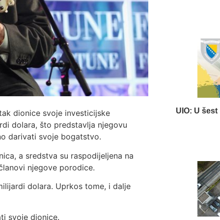
UIO: U šest
tak dionice svoje investicijske
rdi dolara, što predstavlja njegovu
o darivati svoje bogatstvo.
ica, a sredstva su raspodijeljena na
 članovi njegove porodice.
ijardi dolara. Uprkos tome, i dalje
i svoje dionice.