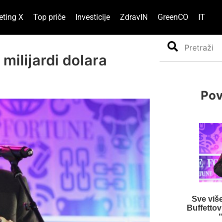
eting X
Top priče
Investicije
ZdravIN
GreenCO
IT
Search
milijardi dolara
Pov
Sve više
Buffettov