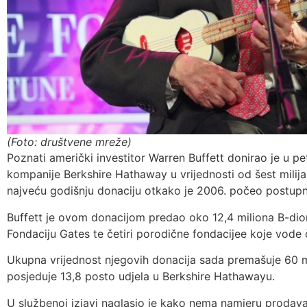
(Foto: društvene mreže)
Poznati američki investitor Warren Buffett donirao je u pe
kompanije Berkshire Hathaway u vrijednosti od šest milija
najveću godišnju donaciju otkako je 2006. počeo postupn
Buffett je ovom donacijom predao oko 12,4 miliona B-dion
Fondaciju Gates te četiri porodične fondacijee koje vode
Ukupna vrijednost njegovih donacija sada premašuje 60 mil
posjeduje 13,8 posto udjela u Berkshire Hathawayu.
U službenoj izjavi naglasio je kako nema namjeru prodavat