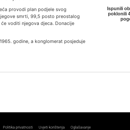
Ispunili o
jeća provodi plan podjele svog
poklonili
njegove smrti, 99,5 posto preostalog
pog
će voditi njegova djeca. Donacije
1965. godine, a konglomerat posjeduje
Politika privatnosti
Uvjeti korištenja
Oglašavanje