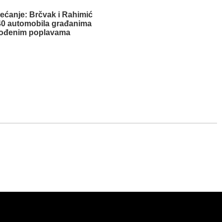
bećanje: Brčvak i Rahimić
 40 automobila građanima
ođenim poplavama