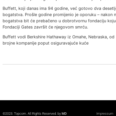
Buffett, koji danas ima 94 godine, već gotovo dva desetl
bogatstva. Prošle godine promijenio je oporuku – nakon 
bogatstva bit će prebačeno u dobrotvornu fondaciju koju 
Fondaciji Gates završit će njegovom smrću.
Buffett vodi Berkshire Hathaway iz Omahe, Nebraska, od 
brojne kompanije poput osiguravajuće kuće
©2023. Topcom. All Rights Reserved. by
MD
Impressum