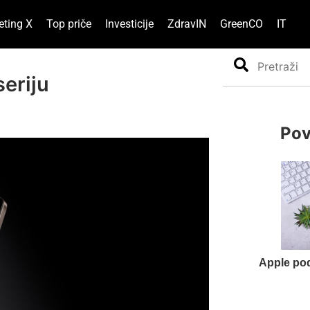
eting X
Top priče
Investicije
ZdravIN
GreenCO
IT
Search
seriju
Pov
Apple pod