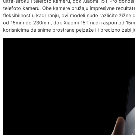
ultra-široku i telefoto kameru, dok Xiaomi 15T Pro donosi 
telefoto kameru. Obe kamere pružaju impresivne rezultat
fleksibilnost u kadriranju, ovi modeli nude različite žižne
od 15mm do 230mm, dok Xiaomi 15T nudi raspon od 15
korisnicima da snime prostrane pejzaže ili precizno zabilj