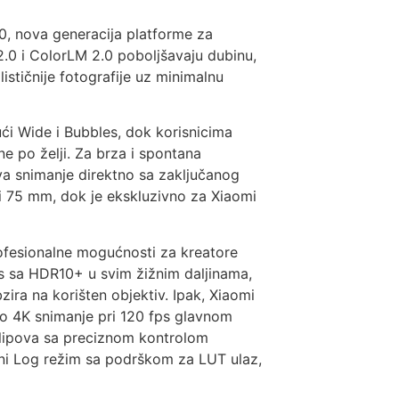
0, nova generacija platforme za
2.0 i ColorLM 2.0 poboljšavaju dubinu,
ističnije fotografije uz minimalnu
ći Wide i Bubbles, dok korisnicima
e po želji. Za brza i spontana
a snimanje direktno sa zaključanog
i 75 mm, dok je ekskluzivno za Xiaomi
rofesionalne mogućnosti za kreatore
ps sa HDR10+ u svim žižnim daljinama,
ira na korišten objektiv. Ipak, Xiaomi
no 4K snimanje pri 120 fps glavnom
klipova sa preciznom kontrolom
tni Log režim sa podrškom za LUT ulaz,