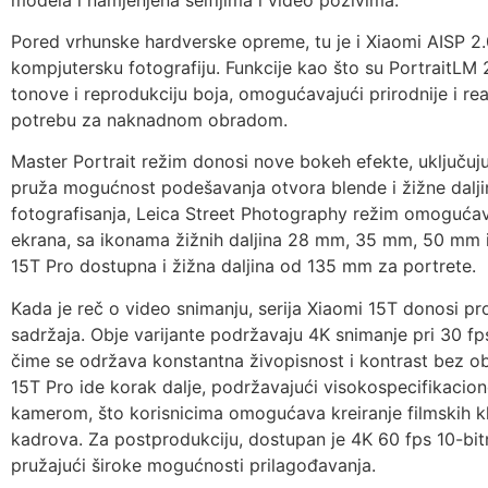
Pored vrhunske hardverske opreme, tu je i Xiaomi AISP 2.
kompjutersku fotografiju. Funkcije kao što su PortraitLM 
tonove i reprodukciju boja, omogućavajući prirodnije i real
potrebu za naknadnom obradom.
Master Portrait režim donosi nove bokeh efekte, uključuju
pruža mogućnost podešavanja otvora blende i žižne daljin
fotografisanja, Leica Street Photography režim omogućav
ekrana, sa ikonama žižnih daljina 28 mm, 35 mm, 50 mm 
15T Pro dostupna i žižna daljina od 135 mm za portrete.
Kada je reč o video snimanju, serija Xiaomi 15T donosi p
sadržaja. Obje varijante podržavaju 4K snimanje pri 30 f
čime se održava konstantna živopisnost i kontrast bez obz
15T Pro ide korak dalje, podržavajući visokospecifikacio
kamerom, što korisnicima omogućava kreiranje filmskih 
kadrova. Za postprodukciju, dostupan je 4K 60 fps 10-bi
pružajući široke mogućnosti prilagođavanja.