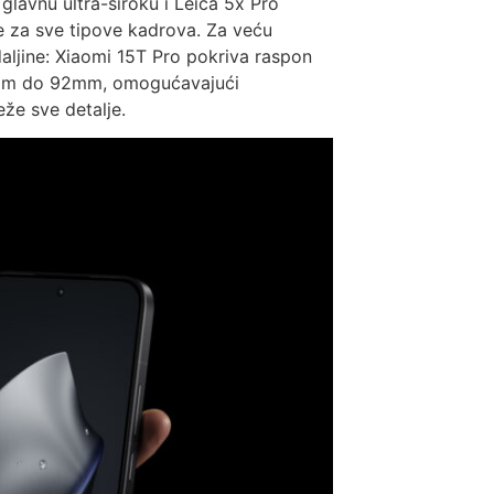
glavnu ultra-široku i Leica 5x Pro
e za sve tipove kadrova. Za veću
 daljine: Xiaomi 15T Pro pokriva raspon
mm do 92mm, omogućavajući
eže sve detalje.