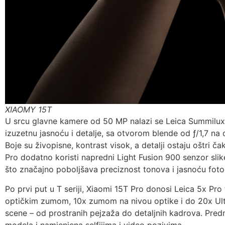
XIAOMY 15T
U srcu glavne kamere od 50 MP nalazi se Leica Summilux 
izuzetnu jasnoću i detalje, sa otvorom blende od ƒ/1,7 na 
Boje su živopisne, kontrast visok, a detalji ostaju oštri ča
Pro dodatno koristi napredni Light Fusion 900 senzor sli
što značajno poboljšava preciznost tonova i jasnoću fotog
Po prvi put u T seriji, Xiaomi 15T Pro donosi Leica 5x Pr
optičkim zumom, 10x zumom na nivou optike i do 20x Ul
scene – od prostranih pejzaža do detaljnih kadrova. Pre
modela i namjenjena selfijima i video pozivima.