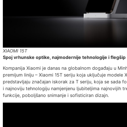
XIAOMI 15T
Spoj vrhunske optike, najmodernije tehnologije i flegšip
Kompanija Xiaomi je danas na globalnom događaju u Minhe
premijum liniju – Xiaomi 15T seriju koja uključuje modele 
predstavljaju značajan iskorak za T seriju, koja se sada f
i najnoviju tehnologiju namjenjenu ljubiteljima najnovijih
funkcije, poboljšano snimanje i sofisticiran dizajn.