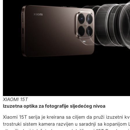
XIAOMI 15T
Izuzetna optika za fotografije sljedećeg nivoa
Xiaomi 15T serija je kreirana sa ciljem da pruži izuzetni kv
trostruki sistem kamera razvijen u saradnji sa kopanijom