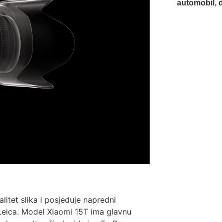
automobil, 
alitet slika i posjeduje napredni
 Leica. Model Xiaomi 15T ima glavnu