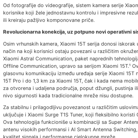
Od fotografije do videografije, sistem kamera serije Xiao
korisnike koji žele jednostavnu kontrolu i impresivne rezul
ili kreiraju pažljivo komponovane priče.
Revolucionarna konekcija, uz potpuno novi operativni s
Osim vrhunskih kamera, Xiaomi 15T serija donosi iskorak 
način na koji korisnici ostaju povezani u različitim okruže
Xiaomi Astral Communication, paket naprednih tehnologija,
Offline Communication, upravo sa serijom Xiaomi 15T.¹ O
glasovnu komunikaciju između uređaja serije Xiaomi 15T 
15T Pro i do 1,3 km za Xiaomi 15T, čak i kada nema mobilno
za otvorena i udaljena područja, poput džungli, pustinja il
nivo sigurnosti kada tradicionalne mreže nisu dostupne.
Za stabilnu i prilagodljivu povezanost u različitim uslov
uključuje i Xiaomi Surge T1S Tuner, koji fleksibilno koristi
Ova tehnologija funkcioniše u kombinaciji sa Super Anten
antenu visokih performansi i AI Smart Antenna Switching
kvalitet signala i performanse cjelokupne mreže.