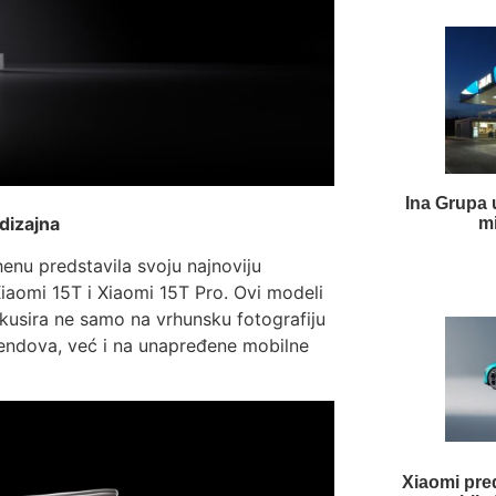
Ina Grupa 
 dizajna
mi
nu predstavila svoju najnoviju
Xiaomi 15T i Xiaomi 15T Pro. Ovi modeli
okusira ne samo na vrhunsku fotografiju
 trendova, već i na unapređene mobilne
Xiaomi pred