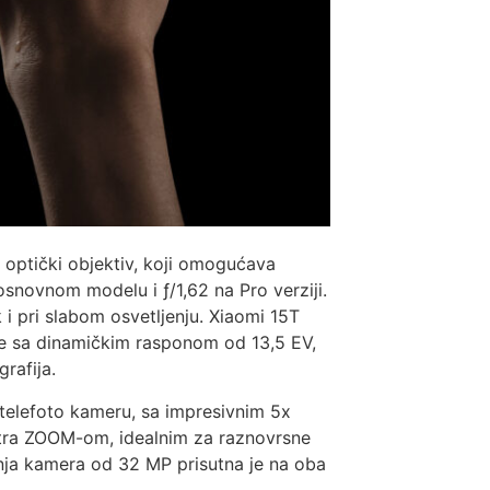
optički objektiv, koji omogućava
osnovnom modelu i ƒ/1,62 na Pro verziji.
k i pri slabom osvetljenju. Xiaomi 15T
ke sa dinamičkim rasponom od 13,5 EV,
rafija.
o telefoto kameru, sa impresivnim 5x
tra ZOOM-om, idealnim za raznovrsne
dnja kamera od 32 MP prisutna je na oba