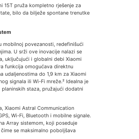
mi 15T pruža kompletno rješenje za
tate, bilo da bilježe spontane trenutke
istem
u mobilnoj povezanosti, redefinišući
njima. U srži ove inovacije nalazi se
 uključujući i globalni debi Xiaomi
va funkcija omogućava direktnu
na udaljenostima do 1,9 km za Xiaomi
g signala ili Wi-Fi mreže.² Idealna je
i planinskih staza, pružajući dodatni
ima, Xiaomi Astral Communication
 GPS, Wi-Fi, Bluetooth i mobilne signale.
na Array sistemom, koji poseduje
, čime se maksimalno poboljšava