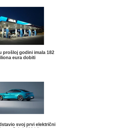
u prošloj godini imala 182
liona eura dobiti
stavio svoj prvi električni