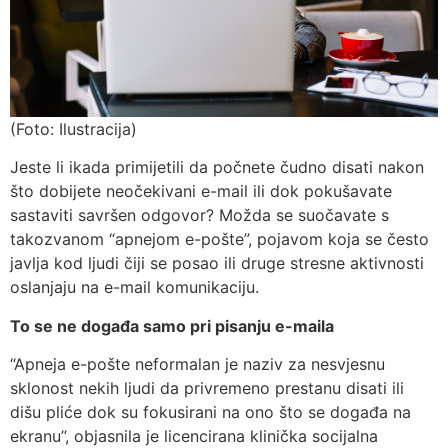
(Foto: Ilustracija)
Jeste li ikada primijetili da počnete čudno disati nakon
što dobijete neočekivani e-mail ili dok pokušavate
sastaviti savršen odgovor? Možda se suočavate s
takozvanom “apnejom e-pošte”, pojavom koja se često
javlja kod ljudi čiji se posao ili druge stresne aktivnosti
oslanjaju na e-mail komunikaciju.
To se ne događa samo pri pisanju e-maila
“Apneja e-pošte neformalan je naziv za nesvjesnu
sklonost nekih ljudi da privremeno prestanu disati ili
dišu pliće dok su fokusirani na ono što se događa na
ekranu”, objasnila je licencirana klinička socijalna