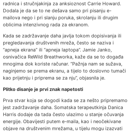
radnica i stručnjakinja za anksioznost Carrie Howard.
Dodala je da se to ne dešava samo pri pisanju e-
mailova nego i pri slanju poruka, skrolanju ili drugim
oblicima intenzivnog rada za ekranom.
Kada se zadržavanje daha javlja tokom dopisivanja ili
pregledavanja društvenih mreža, često se naziva i
“apneja ekrana” ili “apneja laptopa”. Jamie Janko,
osnivačica ReWild Breathworka, kaže da se to događa
mnogima dok koriste računar. “Pažnja nam se sužava,
naginjemo se prema ekranu, a tijelo to doslovno tumači
kao prijetnju i priprema se za nju”, objasnila je.
Plitko disanje je prvi znak napetosti
Prva stvar koja se dogodi kada se za nešto pripremamo
jest zadržavanje daha. Somatska terapeutkinja Danica
Harris dodaje da tada često ulazimo u stanje očuvanja
energije. Obavijesti putem e-maila, kao i neočekivane
objave na društvenim mrežama, u tijelu mogu izazvati