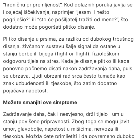
“hroničnu pripremljenost”. Kod dolaznih poruka javlja se
i osjećaj iščekivanja, naprimjer “jesam li nešto
pogriješio?” ili “što će pošiljatelj tražiti od mene?”, što
dodatno može pogoršati plitko disanje.
Plitko disanje u prsima, za razliku od dubokog trbušnog
disanja, živčanom sustavu šalje signal da ostane u
stanju borbe ili bijega (fight or flight), fiziološkom
odgovoru tijela na stres. Kada je disanje plitko ili kada
ponovno počnemo disati nakon zadržavanja daha, puls
se ubrzava. Ljudi ubrzani rad srca često tumače kao
znak uzbuđenosti ili tjeskobe, što zatim dodatno
pojačava napetost.
Možete smanjiti ove simptome
Zadržavanje daha, čak i nesvjesno, drži tijelo i um u
stanju povišene pripravnosti. Zbog toga se mogu javiti
umor, glavobolje, napetost u mišićima, nervoza ili
tjeskoba. Možda ćete primijetiti i da povremeno duboko