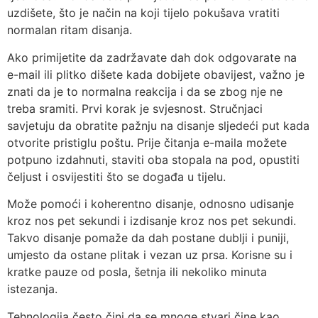
uzdišete, što je način na koji tijelo pokušava vratiti
normalan ritam disanja.
Ako primijetite da zadržavate dah dok odgovarate na
e-mail ili plitko dišete kada dobijete obavijest, važno je
znati da je to normalna reakcija i da se zbog nje ne
treba sramiti. Prvi korak je svjesnost. Stručnjaci
savjetuju da obratite pažnju na disanje sljedeći put kada
otvorite pristiglu poštu. Prije čitanja e-maila možete
potpuno izdahnuti, staviti oba stopala na pod, opustiti
čeljust i osvijestiti što se događa u tijelu.
Može pomoći i koherentno disanje, odnosno udisanje
kroz nos pet sekundi i izdisanje kroz nos pet sekundi.
Takvo disanje pomaže da dah postane dublji i puniji,
umjesto da ostane plitak i vezan uz prsa. Korisne su i
kratke pauze od posla, šetnja ili nekoliko minuta
istezanja.
Tehnologija često čini da se mnoge stvari čine kao