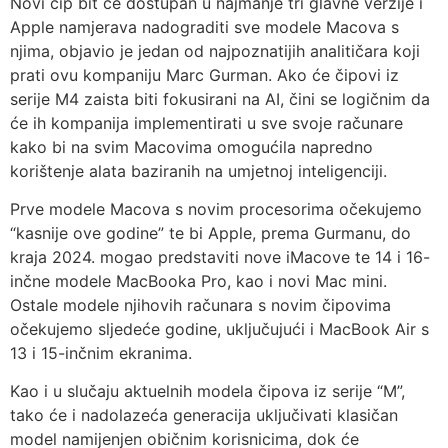
Novi čip bit će dostupan u najmanje tri glavne verzije i
Apple namjerava nadograditi sve modele Macova s
njima, objavio je jedan od najpoznatijih analitičara koji
prati ovu kompaniju Marc Gurman. Ako će čipovi iz
serije M4 zaista biti fokusirani na AI, čini se logičnim da
će ih kompanija implementirati u sve svoje računare
kako bi na svim Macovima omogućila napredno
korištenje alata baziranih na umjetnoj inteligenciji.
Prve modele Macova s novim procesorima očekujemo
“kasnije ove godine” te bi Apple, prema Gurmanu, do
kraja 2024. mogao predstaviti nove iMacove te 14 i 16-
inčne modele MacBooka Pro, kao i novi Mac mini.
Ostale modele njihovih računara s novim čipovima
očekujemo sljedeće godine, uključujući i MacBook Air s
13 i 15-inčnim ekranima.
Kao i u slučaju aktuelnih modela čipova iz serije “M”,
tako će i nadolazeća generacija uključivati klasičan
model namijenjen običnim korisnicima, dok će