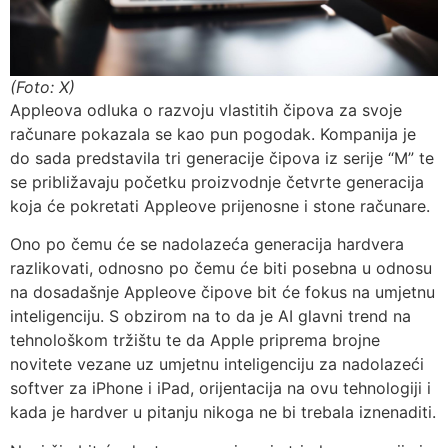
(Foto: X)
Appleova odluka o razvoju vlastitih čipova za svoje
računare pokazala se kao pun pogodak. Kompanija je
do sada predstavila tri generacije čipova iz serije “M” te
se približavaju početku proizvodnje četvrte generacija
koja će pokretati Appleove prijenosne i stone računare.
Ono po čemu će se nadolazeća generacija hardvera
razlikovati, odnosno po čemu će biti posebna u odnosu
na dosadašnje Appleove čipove bit će fokus na umjetnu
inteligenciju. S obzirom na to da je AI glavni trend na
tehnološkom tržištu te da Apple priprema brojne
novitete vezane uz umjetnu inteligenciju za nadolazeći
softver za iPhone i iPad, orijentacija na ovu tehnologiji i
kada je hardver u pitanju nikoga ne bi trebala iznenaditi.