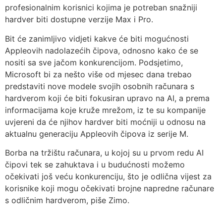
profesionalnim korisnici kojima je potreban snažniji
hardver biti dostupne verzije Max i Pro.
Bit će zanimljivo vidjeti kakve će biti mogućnosti
Appleovih nadolazećih čipova, odnosno kako će se
nositi sa sve jačom konkurencijom. Podsjetimo,
Microsoft bi za nešto više od mjesec dana trebao
predstaviti nove modele svojih osobnih računara s
hardverom koji će biti fokusiran upravo na AI, a prema
informacijama koje kruže mrežom, iz te su kompanije
uvjereni da će njihov hardver biti moćniji u odnosu na
aktualnu generaciju Appleovih čipova iz serije M.
Borba na tržištu računara, u kojoj su u prvom redu AI
čipovi tek se zahuktava i u budućnosti možemo
očekivati još veću konkurenciju, što je odlična vijest za
korisnike koji mogu očekivati brojne napredne računare
s odličnim hardverom, piše Zimo.