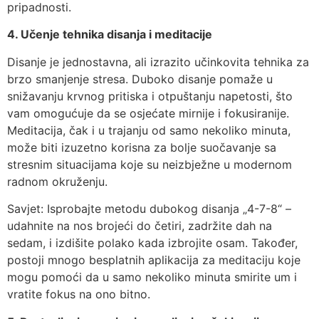
pripadnosti.
4. Učenje tehnika disanja i meditacije
Disanje je jednostavna, ali izrazito učinkovita tehnika za
brzo smanjenje stresa. Duboko disanje pomaže u
snižavanju krvnog pritiska i otpuštanju napetosti, što
vam omogućuje da se osjećate mirnije i fokusiranije.
Meditacija, čak i u trajanju od samo nekoliko minuta,
može biti izuzetno korisna za bolje suočavanje sa
stresnim situacijama koje su neizbježne u modernom
radnom okruženju.
Savjet: Isprobajte metodu dubokog disanja „4-7-8“ –
udahnite na nos brojeći do četiri, zadržite dah na
sedam, i izdišite polako kada izbrojite osam. Također,
postoji mnogo besplatnih aplikacija za meditaciju koje
mogu pomoći da u samo nekoliko minuta smirite um i
vratite fokus na ono bitno.