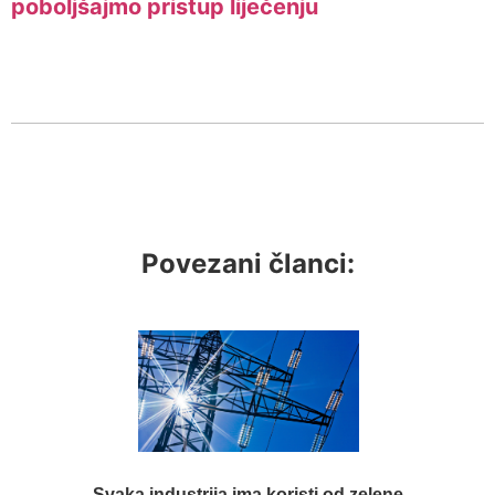
poboljšajmo pristup liječenju
Povezani članci:
Svaka industrija ima koristi od zelene