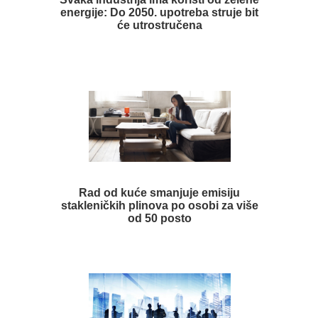
energije: Do 2050. upotreba struje bit
će utrostručena
Rad od kuće smanjuje emisiju
stakleničkih plinova po osobi za više
od 50 posto