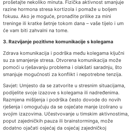
prošetajte nekoliko minuta. Fizička aktivnost smanjuje
razine hormona stresa kortizola i pomaže u boljem
fokusu. Ako je moguće, pronađite prilike za mini
treninge ili kratke šetnje tokom dana – vaše tijelo i um
će vam biti zahvalni na tome.
3. Razvijanje pozitivne komunikacije s kolegama
Zdrava komunikacija i podrška među kolegama ključni
su za smanjenje stresa. Otvorena komunikacija može
pomoći u rješavanju problema i olakšati saradnju, što
smanjuje mogućnosti za konflikt i nepotrebne tenzija.
Savjet: Umjesto da se zatvorite u stresnim situacijama,
podijelite svoje izazove s kolegama ili nadređenima.
Razmjena mišljenja i podrška često dovode do novih
rješenja i omogućuju da se osjećate manje izolirano u
svojim izazovima. Učestvovanje u timskim aktivnostima,
poput zajedničkih pauza ili brainstorminga, može
dodatno ojačati osjećaj da osjećaj zajedničkoj