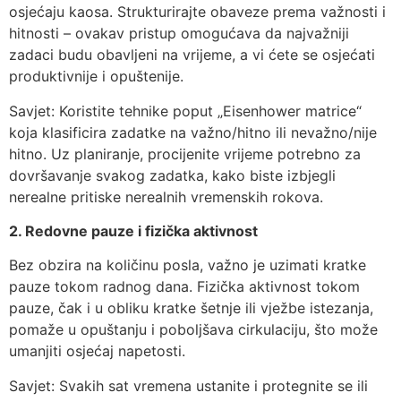
osjećaju kaosa. Strukturirajte obaveze prema važnosti i
hitnosti – ovakav pristup omogućava da najvažniji
zadaci budu obavljeni na vrijeme, a vi ćete se osjećati
produktivnije i opuštenije.
Savjet: Koristite tehnike poput „Eisenhower matrice“
koja klasificira zadatke na važno/hitno ili nevažno/nije
hitno. Uz planiranje, procijenite vrijeme potrebno za
dovršavanje svakog zadatka, kako biste izbjegli
nerealne pritiske nerealnih vremenskih rokova.
2. Redovne pauze i fizička aktivnost
Bez obzira na količinu posla, važno je uzimati kratke
pauze tokom radnog dana. Fizička aktivnost tokom
pauze, čak i u obliku kratke šetnje ili vježbe istezanja,
pomaže u opuštanju i poboljšava cirkulaciju, što može
umanjiti osjećaj napetosti.
Savjet: Svakih sat vremena ustanite i protegnite se ili