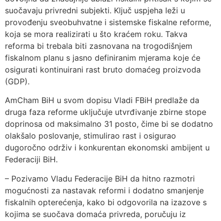
suočavaju privredni subjekti. Ključ uspjeha leži u
provođenju sveobuhvatne i sistemske fiskalne reforme,
koja se mora realizirati u što kraćem roku. Takva
reforma bi trebala biti zasnovana na trogodišnjem
fiskalnom planu s jasno definiranim mjerama koje će
osigurati kontinuirani rast bruto domaćeg proizvoda
(GDP).
AmCham BiH u svom dopisu Vladi FBiH predlaže da
druga faza reforme uključuje utvrđivanje zbirne stope
doprinosa od maksimalno 31 posto, čime bi se dodatno
olakšalo poslovanje, stimulirao rast i osigurao
dugoročno održiv i konkurentan ekonomski ambijent u
Federaciji BiH.
– Pozivamo Vladu Federacije BiH da hitno razmotri
mogućnosti za nastavak reformi i dodatno smanjenje
fiskalnih opterećenja, kako bi odgovorila na izazove s
kojima se suočava domaća privreda, poručuju iz