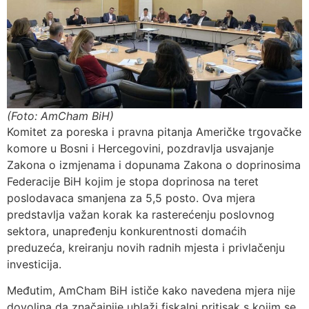
(Foto: AmCham BiH)
Komitet za poreska i pravna pitanja Američke trgovačke
komore u Bosni i Hercegovini, pozdravlja usvajanje
Zakona o izmjenama i dopunama Zakona o doprinosima
Federacije BiH kojim je stopa doprinosa na teret
poslodavaca smanjena za 5,5 posto. Ova mjera
predstavlja važan korak ka rasterećenju poslovnog
sektora, unapređenju konkurentnosti domaćih
preduzeća, kreiranju novih radnih mjesta i privlačenju
investicija.
Međutim, AmCham BiH ističe kako navedena mjera nije
dovoljna da značajnije ublaži fiskalni pritisak s kojim se