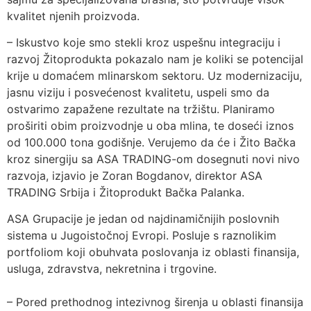
kvalitet njenih proizvoda.
– Iskustvo koje smo stekli kroz uspešnu integraciju i
razvoj Žitoprodukta pokazalo nam je koliki se potencijal
krije u domaćem mlinarskom sektoru. Uz modernizaciju,
jasnu viziju i posvećenost kvalitetu, uspeli smo da
ostvarimo zapažene rezultate na tržištu. Planiramo
proširiti obim proizvodnje u oba mlina, te doseći iznos
od 100.000 tona godišnje. Verujemo da će i Žito Bačka
kroz sinergiju sa ASA TRADING-om dosegnuti novi nivo
razvoja, izjavio je Zoran Bogdanov, direktor ASA
TRADING Srbija i Žitoprodukt Bačka Palanka.
ASA Grupacije je jedan od najdinamičnijih poslovnih
sistema u Jugoistočnoj Evropi. Posluje s raznolikim
portfoliom koji obuhvata poslovanja iz oblasti finansija,
usluga, zdravstva, nekretnina i trgovine.
– Pored prethodnog intezivnog širenja u oblasti finansija