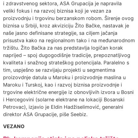
i zdravstvenog sektora, ASA Grupacija je napravila
veliki fokus i na razvoj biznisa koji je vezan za
proizvodnju i trgovinu berzanskom robom. Širenje ovog
biznisa u Srbiji, kroz akviziciju Žito Bačke, nastavak je
naše jasno definisane strategije, sa ciljem jačanja
prisustva kako na regionalnom tako i na međunarodnom
tržištu. Žito Bačka za nas predstavlja logičan korak
naprijed – spoj dugogodišnje tradicije, prepoznatljivog
kvaliteta i snažnog strateškog potencijala. Paralelno s
tim, uspješno se razvijaju projekti u segmentima
proizovdnje datula u Maroku i proizvodnje maslina u
Maroku i Turskoj, kao i razvoj biznisa proizvodnje i
trgovine električne energije iz obnovljivih izvora u Bosni
i Hercegovini (solarne elektrane na lokaciji Bosanski
Petrovac), izjavio je Eldin Hadžiselimović, generalni
direktor ASA Grupacije, piše Seebiz.
VEZANO