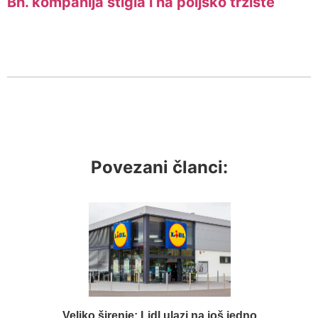
Bh. kompanija stigla i na poljsko tržište
Povezani članci:
Veliko širenje: Lidl ulazi na još jedno