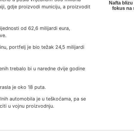
Nafta bliz
ji, gdje proizvodi municiju, a proizvodit
fokus na 
jednosti od 62,6 milijardi eura,
ve.
, portfelj je bio težak 24,5 milijardi
lenih trebalo bi u naredne dvije godine
asla je oko 18 puta.
ilnih automobila je u teškoćama, pa se
citi u vojnu proizvodnju.