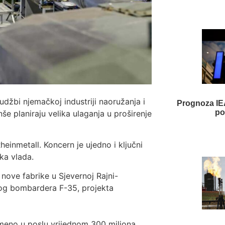
rudžbi njemačkoj industriji naoružanja i
Prognoza IEA
po
e planiraju velika ulaganja u proširenje
inmetall. Koncern je ujedno i ključni
ka vlada.
 nove fabrike u Sjevernoj Rajni-
vog bombardera F-35, projekta
meno u poslu vrijednom 300 miliona