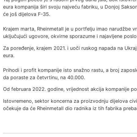
eura kompanija širi svoju najveću fabriku, u Donjoj Saksoni
će još dijelova F-35.
Krajem marta, Rheinmetall je u portfelju imao narudžbe vri
uključujući ugovore, okvirne sporazume i najavljene poslo
Za poređenje, krajem 2021. i uoči ruskog napada na Ukrajinu
eura.
Prihodi i profit kompanije isto snažno rastu, a broj zapos
da poraste za četvrtinu, na 40.000.
Od februara 2022. godine, vrijednost akcija kompanije por
Istovremeno, sektor koncerna za proizvodnju dijelova civ
očekuje da će Rheinmetall dio radnika iz tih fabrika preba