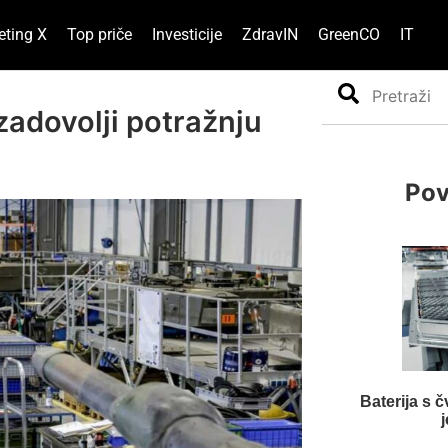
eting X
Top priče
Investicije
ZdravIN
GreenCO
IT
Search
zadovolji potražnju
Pov
Baterija s č