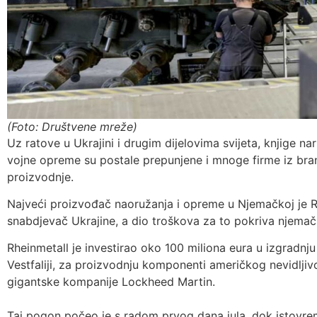
(Foto: Društvene mreže)
Uz ratove u Ukrajini i drugim dijelovima svijeta, knjige na
vojne opreme su postale prepunjene i mnoge firme iz branš
proizvodnje.
Najveći proizvođač naoružanja i opreme u Njemačkoj je Rhe
snabdjevač Ukrajine, a dio troškova za to pokriva njemač
Rheinmetall je investirao oko 100 miliona eura u izgradnju
Vestfaliji, za proizvodnju komponenti američkog nevidlji
gigantske kompanije Lockheed Martin.
Taj pogon počeo je s radom prvog dana jula, dok istovre