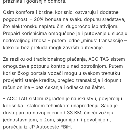
praznika i godišnjih odmora.
Osim komfora i brzine, korisnici ostvaruju i dodatne
pogodnosti – 20% bonusa na svaku dopunu sredstava,
što elektronsku naplatu čini dugoročno isplativijom.
Prepaid korisnicima omogućeno je i putovanje u slučaju
nedovoljnog iznosa – putem jedne „minus“ transakcije –
kako bi bez prekida mogli završiti putovanje.
Za razliku od tradicionalnog plaćanja, ACC TAG sistem
omogućava potpunu kontrolu nad potrošnjom. Putem
korisničkog portala vozači mogu u svakom trenutku
provjeriti stanje kredita, pregled transakcija i dopuniti
račun online – bez čekanja i odlaska na šalter.
– ACC TAG sistem izgrađen je na iskustvu, povjerenju
korisnika i stalnom tehničkom unapređenju. Sada je
dostupan po novoj cijeni od 33 KM, čineći vožnju
jednostavnijom, bržom, sigurnijom i povoljnijom,
poručuju iz JP Autoceste FBiH.