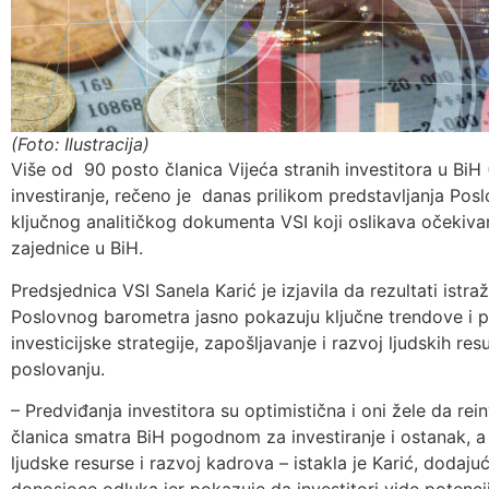
(Foto: Ilustracija)
Više od 90 posto članica Vijeća stranih investitora u Bi
investiranje, rečeno je danas prilikom predstavljanja Po
ključnog analitičkog dokumenta VSI koji oslikava očekivan
zajednice u BiH.
Predsjednica VSI Sanela Karić je izjavila da rezultati istr
Poslovnog barometra jasno pokazuju ključne trendove i pri
investicijske strategije, zapošljavanje i razvoj ljudskih resu
poslovanju.
– Predviđanja investitora su optimistična i oni žele da re
članica smatra BiH pogodnom za investiranje i ostanak, a 
ljudske resurse i razvoj kadrova – istakla je Karić, dodaj