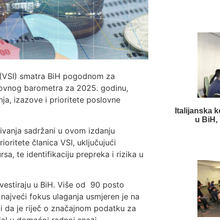
H (VSI) smatra BiH pogodnom za
slovnog barometra za 2025. godinu,
ja, izazove i prioritete poslovne
Italijanska
u BiH,
aživanja sadržani u ovom izdanju
oritete članica VSI, uključujući
rsa, te identifikaciju prepreka i rizika u
investiraju u BiH. Više od 90 posto
najveći fokus ulaganja usmjeren je na
ući da je riječ o značajnom podatku za