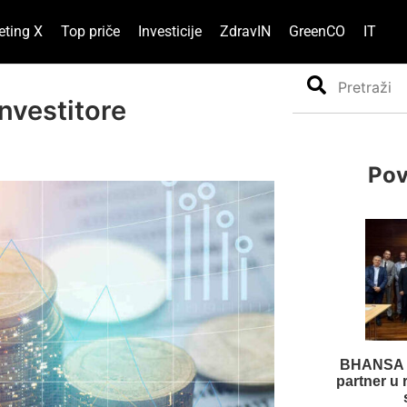
eting X
Top priče
Investicije
ZdravIN
GreenCO
IT
Search
investitore
Pov
BHANSA u
partner u