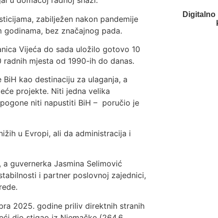
jal u domaćoj radnoj snazi.
Digitalno
vesticijama, zabilježen nakon pandemije
nim godinama, bez značajnog pada.
anica Vijeća do sada uložilo gotovo 10
0 radnih mjesta od 1990-ih do danas.
 BiH kao destinaciju za ulaganja, a
eće projekte. Niti jedna velika
pogone niti napustiti BiH – poručio je
žih u Evropi, ali da administracija i
), a guvernerka Jasmina Selimović
tabilnosti i partner poslovnoj zajednici,
rede.
ra 2025. godine priliv direktnih stranih
jveći dio stigao iz Njemačke (264,6