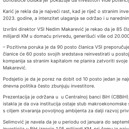
donosioce odluka jer pokazuje da investitori vide potenci
Karić je rekla da je najveći rast, kad je riječ o stranim in
2023. godine, a intenzitet ulaganja se održao i u nared
Izvršni direktor VSI Nedim Makarević je rekao da je 85 čl
milijardi KM u domaću privredu, generišući više od 20.00
– Pozitivna poruka je da 90 posto članica VSI preporučuje
članice će 60 posto svojih sredstava reinvestirati u postoj
kompanija sa stranim kapitalom ne planira zatvoriti svoje 
Makarević.
Podsjetio je da je porez na dobit od 10 posto jedan je najni
dnevna politika često zbunjuju investitore.
Prezentacija je održana u u Centralnoj banci BiH (CBBiH
istakla je da ova institucija ostaje stub makroekonomske s
s ciljem stvaranja povoljnog ambijenta za dalji razvoj priv
Selimović je navela da je u periodu od januara do septemb
investicija u BiH iznosio 1,05 milijardi KM, pri čemu je na