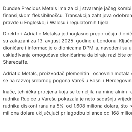
Dundee Precious Metals ima za cilj stvaranje jačeg komb
finansijskom fleksibilnošću. Transakcija zahtijeva odobre
pravde u Engleskoj i Walesu i regulatornih tijela.
Direktori Adriatic Metalsa jednoglasno preporučuju dioni
su zakazani za 13. avgust 2025. godine u Londonu. Ključni
dioničare i informacije o dionicama DPM-a, navedeni su 
usklađivanja omogućava dioničarima da biraju različite om
Sharecaffe.
Adriatic Metals, proizvođač plemenitih i osnovnih metala sa
se na razvoj srebrnog pogona Vareš u Bosni i Hercegovini
Inače, tehnička procjena koja se temeljila na mineralnim 
rudnika Rupice u Varešu pokazala je neto sadašnju vrijedn
rudnika diskontiranu na 5%, od 1.608 miliona dolara, što 
miliona dolara uključujući prilagodbu bilance od 168 milio