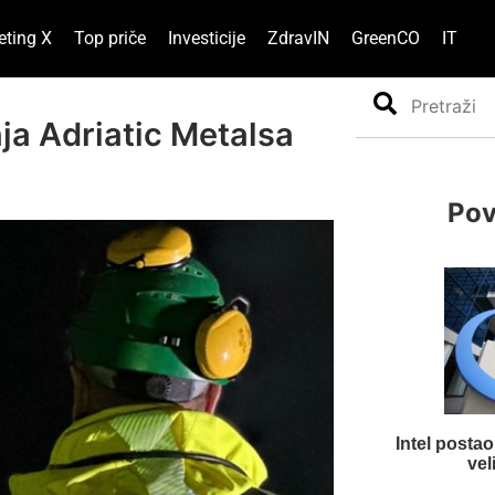
eting X
Top priče
Investicije
ZdravIN
GreenCO
IT
Search
ja Adriatic Metalsa
Pov
Intel posta
vel