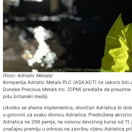
(Foto: Adriatic Metals)
Kompanija Adriatic Metals PLC (ASX:ADT) će uskoro biti u
Dundee Precious Metals Inc. (DPM) predlaže da preuzm
pišu britanski mediji.
Ukoliko se shema implementira, dioničari Adriatica bi dob
u gotovini za svaku dionicu Adriatica. Predložena akvizici
Adriatica na 268 penija, na osnovu deviznog kursa od 11. 
značajnu premiju u odnosu na završnu cijenu Adriatica pr