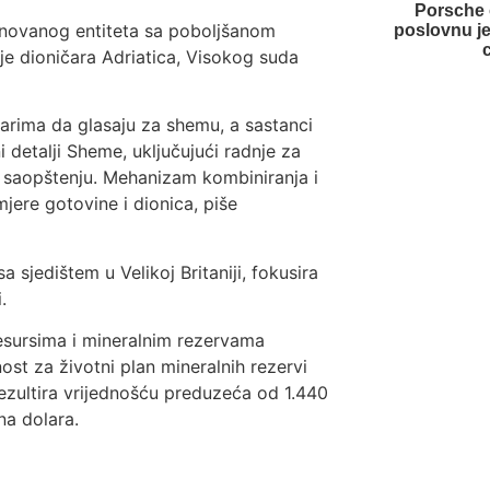
Porsche
inovanog entiteta sa poboljšanom
poslovnu je
nje dioničara Adriatica, Visokog suda
čarima da glasaju za shemu, a sastanci
 detalji Sheme, uključujući radnje za
u saopštenju. Mehanizam kombiniranja i
jere gotovine i dionica, piše
 sjedištem u Velikoj Britaniji, fokusira
.
resursima i mineralnim rezervama
ost za životni plan mineralnih rezervi
rezultira vrijednošću preduzeća od 1.440
na dolara.