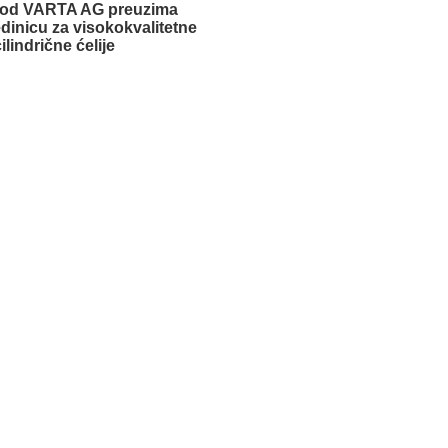
 od VARTA AG preuzima
dinicu za visokokvalitetne
cilindrične ćelije