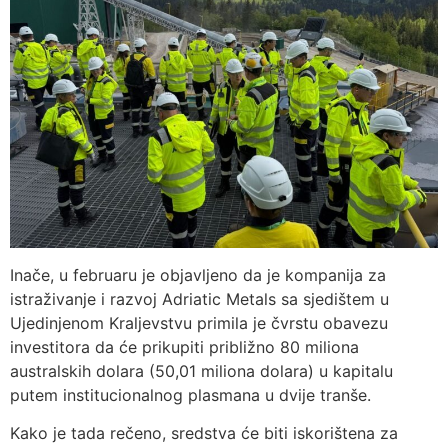
Inače, u februaru je objavljeno da je kompanija za
istraživanje i razvoj Adriatic Metals sa sjedištem u
Ujedinjenom Kraljevstvu primila je čvrstu obavezu
investitora da će prikupiti približno 80 miliona
australskih dolara (50,01 miliona dolara) u kapitalu
putem institucionalnog plasmana u dvije tranše.
Kako je tada rečeno, sredstva će biti iskorištena za