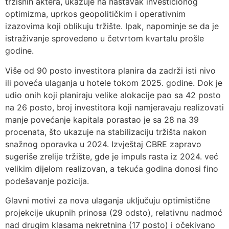
tržišnih aktera, ukazuje na nastavak investicionog
optimizma, uprkos geopolitičkim i operativnim
izazovima koji oblikuju tržište. Ipak, napominje se da je
istraživanje sprovedeno u četvrtom kvartalu prošle
godine.
Više od 90 posto investitora planira da zadrži isti nivo
ili poveća ulaganja u hotele tokom 2025. godine. Dok je
udio onih koji planiraju velike alokacije pao sa 42 posto
na 26 posto, broj investitora koji namjeravaju realizovati
manje povećanje kapitala porastao je sa 28 na 39
procenata, što ukazuje na stabilizaciju tržišta nakon
snažnog oporavka u 2024. Izvještaj CBRE zapravo
sugeriše zrelije tržište, gde je impuls rasta iz 2024. već
velikim dijelom realizovan, a tekuća godina donosi fino
podešavanje pozicija.
Glavni motivi za nova ulaganja uključuju optimistične
projekcije ukupnih prinosa (29 odsto), relativnu nadmoć
nad drugim klasama nekretnina (17 posto) i očekivano