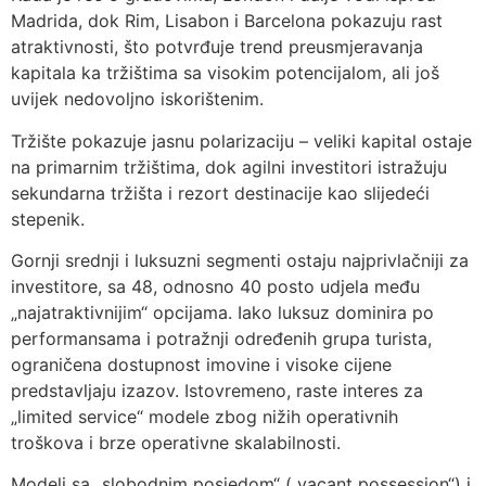
Madrida, dok Rim, Lisabon i Barcelona pokazuju rast
atraktivnosti, što potvrđuje trend preusmjeravanja
kapitala ka tržištima sa visokim potencijalom, ali još
uvijek nedovoljno iskorištenim.
Tržište pokazuje jasnu polarizaciju – veliki kapital ostaje
na primarnim tržištima, dok agilni investitori istražuju
sekundarna tržišta i rezort destinacije kao slijedeći
stepenik.
Gornji srednji i luksuzni segmenti ostaju najprivlačniji za
investitore, sa 48, odnosno 40 posto udjela među
„najatraktivnijim“ opcijama. Iako luksuz dominira po
performansama i potražnji određenih grupa turista,
ograničena dostupnost imovine i visoke cijene
predstavljaju izazov. Istovremeno, raste interes za
„limited service“ modele zbog nižih operativnih
troškova i brze operativne skalabilnosti.
Modeli sa „slobodnim posjedom“ („vacant possession“) i