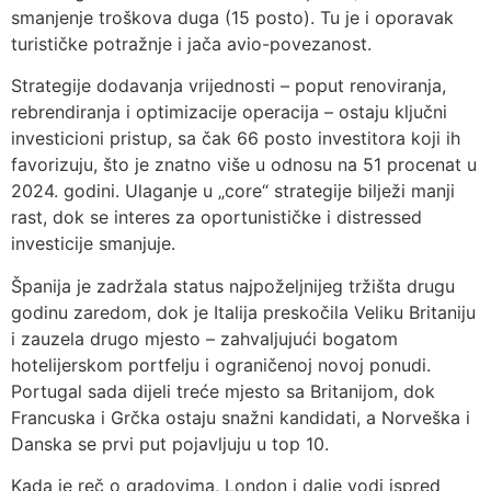
smanjenje troškova duga (15 posto). Tu je i oporavak
turističke potražnje i jača avio-povezanost.
Strategije dodavanja vrijednosti – poput renoviranja,
rebrendiranja i optimizacije operacija – ostaju ključni
investicioni pristup, sa čak 66 posto investitora koji ih
favorizuju, što je znatno više u odnosu na 51 procenat u
2024. godini. Ulaganje u „core“ strategije bilježi manji
rast, dok se interes za oportunističke i distressed
investicije smanjuje.
Španija je zadržala status najpoželjnijeg tržišta drugu
godinu zaredom, dok je Italija preskočila Veliku Britaniju
i zauzela drugo mjesto – zahvaljujući bogatom
hotelijerskom portfelju i ograničenoj novoj ponudi.
Portugal sada dijeli treće mjesto sa Britanijom, dok
Francuska i Grčka ostaju snažni kandidati, a Norveška i
Danska se prvi put pojavljuju u top 10.
Kada je reč o gradovima, London i dalje vodi ispred