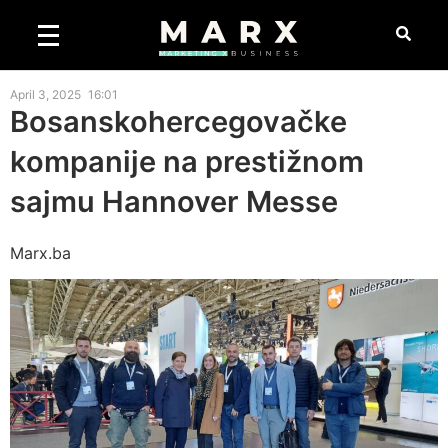
April 3, 2025
16:01
Bosanskohercegovačke
kompanije na prestižnom
sajmu Hannover Messe
Marx.ba