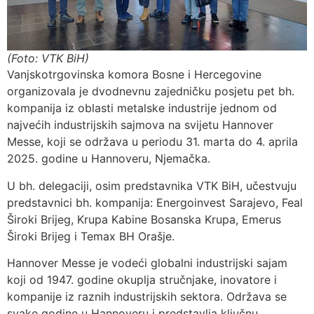
(Foto: VTK BiH)
Vanjskotrgovinska komora Bosne i Hercegovine
organizovala je dvodnevnu zajedničku posjetu pet bh.
kompanija iz oblasti metalske industrije jednom od
najvećih industrijskih sajmova na svijetu Hannover
Messe, koji se održava u periodu 31. marta do 4. aprila
2025. godine u Hannoveru, Njemačka.
U bh. delegaciji, osim predstavnika VTK BiH, učestvuju
predstavnici bh. kompanija: Energoinvest Sarajevo, Feal
Široki Brijeg, Krupa Kabine Bosanska Krupa, Emerus
Široki Brijeg i Temax BH Orašje.
Hannover Messe je vodeći globalni industrijski sajam
koji od 1947. godine okuplja stručnjake, inovatore i
kompanije iz raznih industrijskih sektora. Održava se
svake godine u Hannoveru i predstavlja ključnu