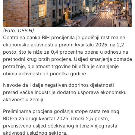
(Foto: CBBiH)
Centralna banka BiH procijenila je godišnji rast realne
ekonomske aktivnosti u prvom kvartalu 2025. na 2,2
posto, što je niže za 0,4 procentna poena u odnosu na
prethodni krug brzih procjena. Usljed smanjenja domaće
potražnje, djelatnost trgovine bilježila je smanjenje
obima aktivnosti od početka godine.
Navode da i dalje negativan doprinos djelatnosti
prerađivačke industrije dodatno usporava ekonomsku
aktivnost u zemlji.
Preliminarna procjena godišnje stope rasta realnog
BDP-a za drugi kvartal 2025. iznosi 2,5 posto,
prvenstveno usljed očekivanog intenzivnijeg rasta
aktivnosti uslužnog sektora.