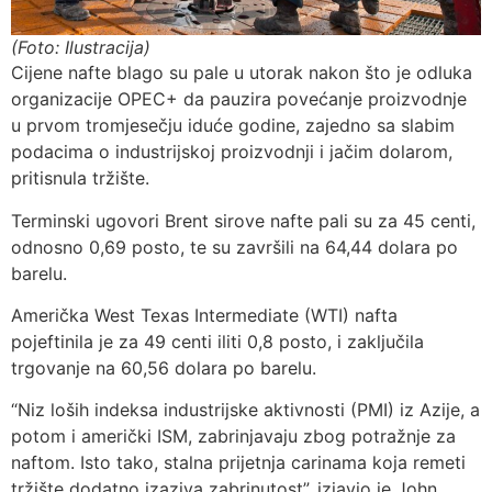
(Foto: Ilustracija)
Cijene nafte blago su pale u utorak nakon što je odluka
organizacije OPEC+ da pauzira povećanje proizvodnje
u prvom tromjesečju iduće godine, zajedno sa slabim
podacima o industrijskoj proizvodnji i jačim dolarom,
pritisnula tržište.
Terminski ugovori Brent sirove nafte pali su za 45 centi,
odnosno 0,69 posto, te su završili na 64,44 dolara po
barelu.
Američka West Texas Intermediate (WTI) nafta
pojeftinila je za 49 centi iliti 0,8 posto, i zaključila
trgovanje na 60,56 dolara po barelu.
“Niz loših indeksa industrijske aktivnosti (PMI) iz Azije, a
potom i američki ISM, zabrinjavaju zbog potražnje za
naftom. Isto tako, stalna prijetnja carinama koja remeti
tržište dodatno izaziva zabrinutost”, izjavio je John