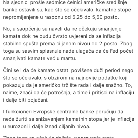
Na sjednici prošle sedmice čelnici američke središnje
banke ostavili su, kao što se očekivalo, kamatne stope
nepromijenjene u rasponu od 5,25 do 5,50 posto.
No, u saopćenju su naveli da ne očekuju smanjenje
kamata dok ne budu čvrsto uvjereni da se inflacija
stabilno spušta prema ciljanom nivou od 2 posto. Zbog
toga su sasvim splasnule nade ulagača da će Fed početi
smanjivati kamate već u martu.
Čini se i da će kamate ostati povišene duži period nego
što se očekivalo, s obzirom na najnovije podatke koji
pokazuju da je američko tržište rada i dalje snažno. To,
naime, znači da će potrošnja, a time i pritisci na inflaciju
i dalje biti pojačani.
I funkcioneri Evropske centralne banke poručuju da
neće žuriti sa snižavanjem kamatnih stopa jer je inflacija
u eurozoni i dalje iznad ciljanih nivoa.