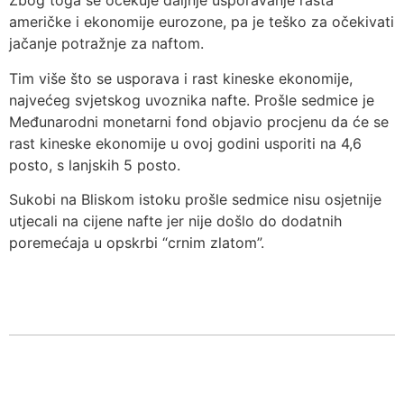
Zbog toga se očekuje daljnje usporavanje rasta
američke i ekonomije eurozone, pa je teško za očekivati
jačanje potražnje za naftom.
Tim više što se usporava i rast kineske ekonomije,
najvećeg svjetskog uvoznika nafte. Prošle sedmice je
Međunarodni monetarni fond objavio procjenu da će se
rast kineske ekonomije u ovoj godini usporiti na 4,6
posto, s lanjskih 5 posto.
Sukobi na Bliskom istoku prošle sedmice nisu osjetnije
utjecali na cijene nafte jer nije došlo do dodatnih
poremećaja u opskrbi “crnim zlatom”.