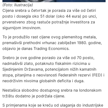
(Foto: Ilustracija)
Cijena srebra u četvrtak je porasla za više od četiri
posto i dosegla oko 51 dolar (oko 44 eura) po unci,
prvenstveno zbog rastuće potražnje investitora za
sigurnijom imovinom.
To je produžilo rast cijene ovog plemenitog metala,
premašivši prethodni vrhunac zabilježen 1980. godine,
objavio je danas Trading Economics.
Srebro je ove godine poraslo za više od 70 posto,
nadmašivši zlato, potaknuto fiskalnim rizicima u
Sjedinjenim Državama, potencijalom nižih kamatnih
stopa, pitanjima o neovisnosti Federalnih rezervi (FED) i
neodrživim nivoima globalnih deficita i duga.
Nestašica slobodno dostupnog srebra na londonskom
tržištu dodatno je podržala cijene.
S primjenama koje se kreću od ulaganja do industrijske