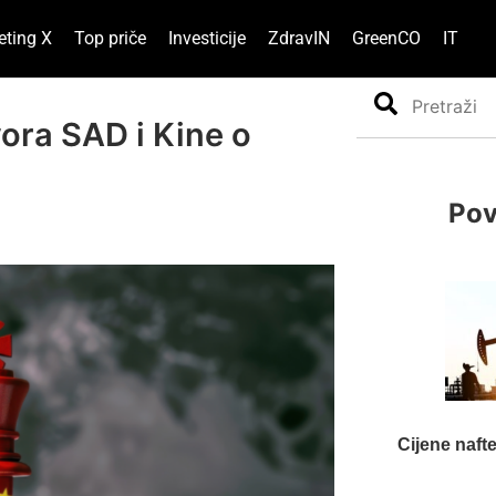
eting X
Top priče
Investicije
ZdravIN
GreenCO
IT
Search
vora SAD i Kine o
Pov
Cijene naft