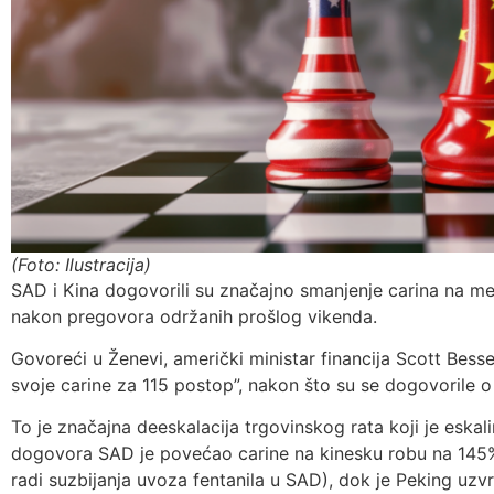
(Foto: Ilustracija)
SAD i Kina dogovorili su značajno smanjenje carina na 
nakon pregovora održanih prošlog vikenda.
Govoreći u Ženevi, američki ministar financija Scott Besse
svoje carine za 115 postop”, nakon što su se dogovorile 
To je značajna deeskalacija trgovinskog rata koji je eskal
dogovora SAD je povećao carine na kinesku robu na 145%
radi suzbijanja uvoza fentanila u SAD), dok je Peking uz