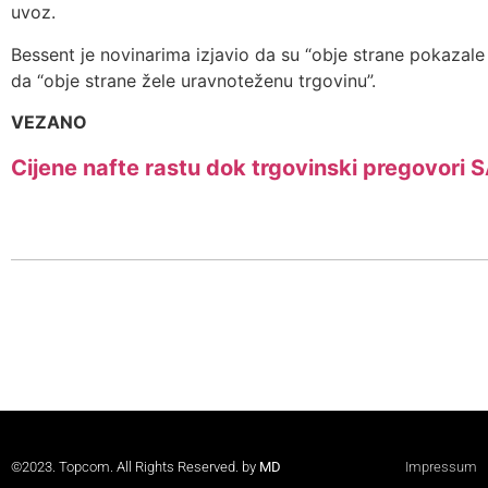
uvoz.
Bessent je novinarima izjavio da su “obje strane pokazal
da “obje strane žele uravnoteženu trgovinu”.
VEZANO
Cijene nafte rastu dok trgovinski pregovori S
©2023. Topcom. All Rights Reserved. by
MD
Impressum