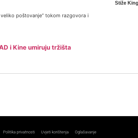
Stiže Kin
e veliko poštovanje” tokom razgovora i
AD i Kine umiruju tržišta
Politika privatnosti
Uvjeti korištenja
Oglašavanje