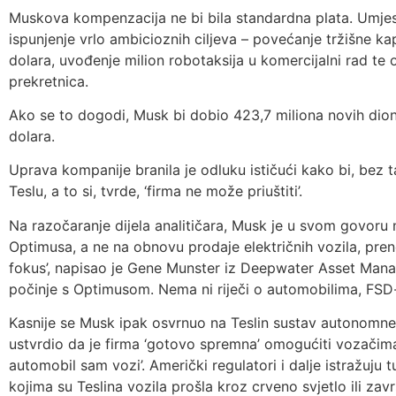
Muskova kompenzacija ne bi bila standardna plata. Umjesto
ispunjenje vrlo ambicioznih ciljeva – povećanje tržišne kapi
dolara, uvođenje milion robotaksija u komercijalni rad te o
prekretnica.
Ako se to dogodi, Musk bi dobio 423,7 miliona novih dioni
dolara.
Uprava kompanije branila je odluku ističući kako bi, bez
Teslu, a to si, tvrde, ‘firma ne može priuštiti’.
Na razočaranje dijela analitičara, Musk je u svom govor
Optimusa, a ne na obnovu prodaje električnih vozila, pren
fokus’, napisao je Gene Munster iz Deepwater Asset Mana
počinje s Optimusom. Nema ni riječi o automobilima, FSD-u
Kasnije se Musk ipak osvrnuo na Teslin sustav autonomne 
ustvrdio da je firma ‘gotovo spremna’ omogućiti vozačim
automobil sam vozi’. Američki regulatori i dalje istražuju 
kojima su Teslina vozila prošla kroz crveno svjetlo ili zavr