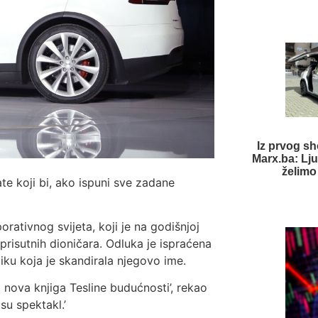
Iz prvog s
Marx.ba: Lju
želimo
te koji bi, ako ispuni sve zadane
rativnog svijeta, koji je na godišnjoj
risutnih dioničara. Odluka je ispraćena
iku koja je skandirala njegovo ime.
 nova knjiga Tesline budućnosti’, rekao
su spektakl.’