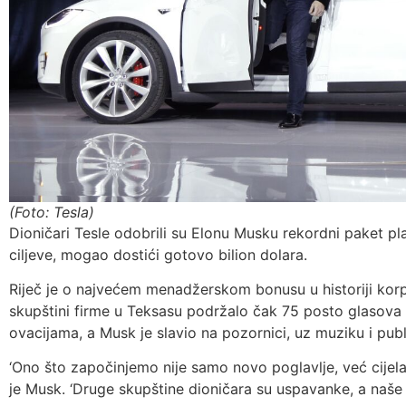
(Foto: Tesla)
Dioničari Tesle odobrili su Elonu Musku rekordni paket pla
ciljeve, mogao dostići gotovo bilion dolara.
Riječ je o najvećem menadžerskom bonusu u historiji korpo
skupštini firme u Teksasu podržalo čak 75 posto glasova p
ovacijama, a Musk je slavio na pozornici, uz muziku i publ
‘Ono što započinjemo nije samo novo poglavlje, već cijela
je Musk. ‘Druge skupštine dioničara su uspavanke, a naše 