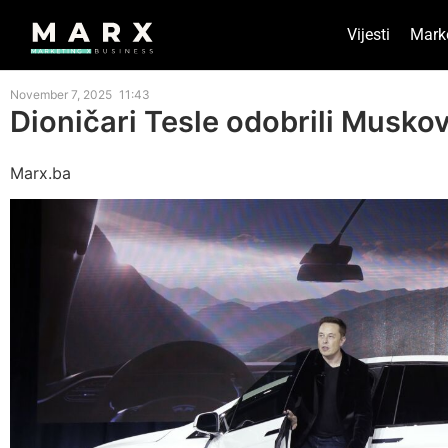
Vijesti
Mark
November 7, 2025
11:43
Dioničari Tesle odobrili Musk
Marx.ba