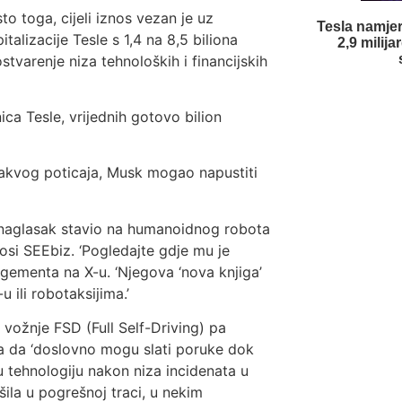
 toga, cijeli iznos vezan je uz
Tesla namjer
talizacije Tesle s 1,4 na 8,5 biliona
2,9 milij
stvarenje niza tehnoloških i financijskih
ca Tesle, vrijednih gotovo bilion
 takvog poticaja, Musk mogao napustiti
u naglasak stavio na humanoidnog robota
osi SEEbiz. ‘Pogledajte gdje mu je
gementa na X-u. ‘Njegova ‘nova knjiga’
 ili robotaksijima.’
vožnje FSD (Full Self-Driving) pa
a da ‘doslovno mogu slati poruke dok
tu tehnologiju nakon niza incidenata u
šila u pogrešnoj traci, u nekim