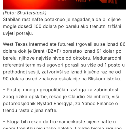
(Foto: Shutterstock)
Stabilan rast nafte potaknuo je nagađanja da bi cijene
mogle doseći 100 dolara po barelu ako trenutni tržišni
uvjeti potraju.
West Texas Intermediate futuresi trgovali su se iznad 86
dolara dok je Brent (BZ=F) porastao iznad 91 dolar po
barelu, njihove najviše nivoe od oktobru. Međunarodni
referentni terminski ugovori porasli su više od 1 posto u
prethodnoj sesiji, zatvorivši se iznad ključne razine od
90 dolara usred znakova eskalacije na Bliskom istoku.
– Postoji mnogo geopolitičkih razloga za zabrinutost
zbog rizika opskrbe, rekao je Claudio Galimberti, viši
potpredsjednik Rystad Energyja, za Yahoo Finance o
trendu rasta cijena nafte.
– Stoga bih rekao da troznamenkaste cijene nafte u
ovom trenutku nisu tako daleko. I ovdje bismo sigurno