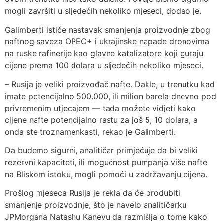
mogli završiti u sljedećih nekoliko mjeseci, dodao je.
Galimberti ističe nastavak smanjenja proizvodnje zbog
naftnog saveza OPEC+ i ukrajinske napade dronovima
na ruske rafinerije kao glavne katalizatore koji guraju
cijene prema 100 dolara u sljedećih nekoliko mjeseci.
– Rusija je veliki proizvođač nafte. Dakle, u trenutku kad
imate potencijalno 500.000, ili milion barela dnevno pod
privremenim utjecajem — tada možete vidjeti kako
cijene nafte potencijalno rastu za još 5, 10 dolara, a
onda ste troznamenkasti, rekao je Galimberti.
Da budemo sigurni, analitičar primjećuje da bi veliki
rezervni kapaciteti, ili mogućnost pumpanja više nafte
na Bliskom istoku, mogli pomoći u zadržavanju cijena.
Prošlog mjeseca Rusija je rekla da će produbiti
smanjenje proizvodnje, što je navelo analitičarku
JPMorgana Natashu Kanevu da razmišlja o tome kako