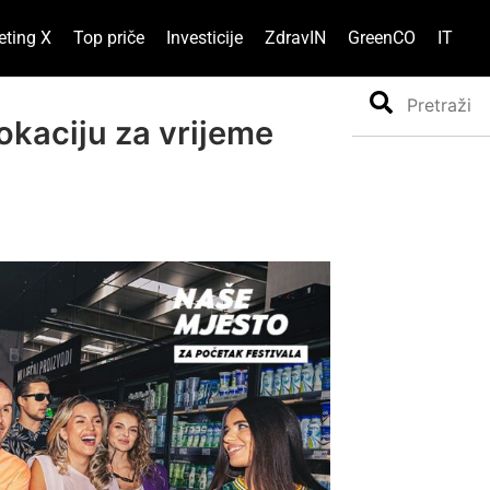
eting X
Top priče
Investicije
ZdravIN
GreenCO
IT
Search
lokaciju za vrijeme