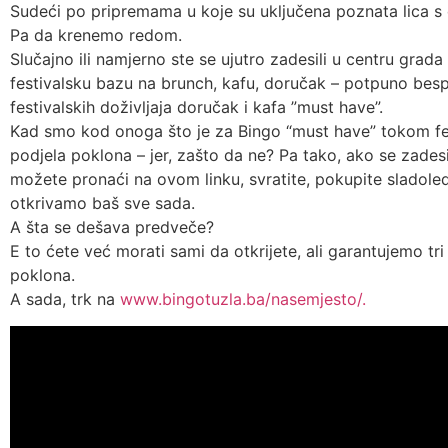
Sudeći po pripremama u koje su uključena poznata lica s 
Pa da krenemo redom.
Slučajno ili namjerno ste se ujutro zadesili u centru grada
festivalsku bazu na brunch, kafu, doručak – potpuno besp
festivalskih doživljaja doručak i kafa ”must have”.
Kad smo kod onoga što je za Bingo “must have” tokom fes
podjela poklona – jer, zašto da ne? Pa tako, ako se zade
možete pronaći na ovom linku, svratite, pokupite sladoled
otkrivamo baš sve sada.
A šta se dešava predveče?
E to ćete već morati sami da otkrijete, ali garantujemo tri 
poklona.
A sada, trk na
www.bingotuzla.ba/nasemjesto/.