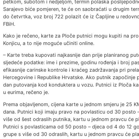
petkom, subotom i nedjeljom, termin polaska poslijepodn
Sarajevo biće pomjeren, te će on saobraćati u drugim ter
do četvrtka, voz broj 722 polazit će iz Čapljine u redovno
FBiH.
Kako je rečeno, karte za Ploče putnici mogu kupiti na pr
Konjicu, a to nije moguće učiniti online.
– Karte treba kupovati najkasnije dan prije planiranog puto
sljedeće podatke: ime i prezime, godinu rođenja i broj pa
efikasnije carinske kontrole i kraćeg zadržavanja pri pre
Hercegovine i Republike Hrvatske. Ako putnik započinje 
dan putovanja kod konduktera u vozu. Putnici iz Ploča kar
u eurima, rečeno je.
Prema objavljenom, cijena karte u jednom smjeru je 25 K
dana. Putnici koji imaju pravo na povlasticu od 30 posto –
više od šest odraslih putnika, kartu u jednom pravcu će 
Putnici s povlasticama od 50 posto – djeca od 4 do 12 god
grupe s više od 30 odraslih, kartu u jednom pravcu će pl