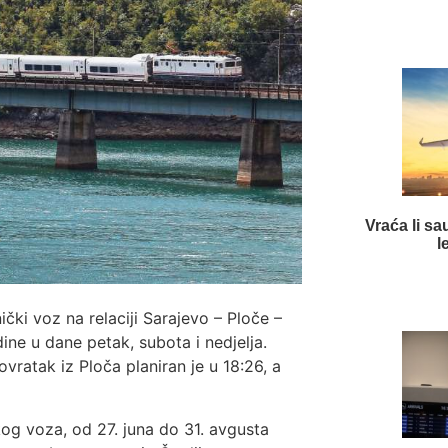
Vraća li s
l
čki voz na relaciji Sarajevo – Ploče –
ine u dane petak, subota i nedjelja.
ovratak iz Ploča planiran je u 18:26, a
 voza, od 27. juna do 31. avgusta