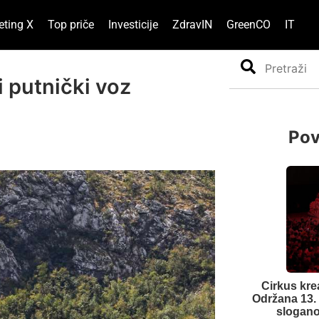
eting X
Top priče
Investicije
ZdravIN
GreenCO
IT
Search
 putnički voz
Pov
Cirkus kre
Održana 13.
slogano