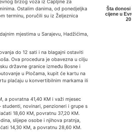
evnog brzog voza iz Čapljine za
minima. Ostalim danima, od ponedjeljka
Šta donosi 
cijene u Evr
m terminu, poručili su iz Željeznica
20
odajnim mjestima u Sarajevu, Hadžićima,
vanja do 12 sati i na blagajni ostaviti
soša. Ova procedura je obavezna u cilju
lasku državne granice između Bosne i
putovanje u Pločama, kupit će kartu na
tu plaćaju u konvertibilnim markama ili
M, a povratna 41,40 KM i važi mjesec
 studenti, novinari, penzioneri i grupe s
plaćati 18,60 KM, povratnu 37,20 KM.
ina, slijepe osobe i njihova pratnja,
aćati 14,30 KM, a povratnu 28,60 KM.