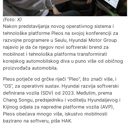
(Foto: X)
Nakon predstavljanja novog operativnog sistema i
tehnološke platforme Pleos na svojoj konferenciji za
razvojne programere u Seulu, Hyundai Motor Group
najavio je da će njegov novi softverski brend za
mobilnost i tehnološka platforma transformirati
korejskog automobilskog diva u puno više od običnog
proizvođača automobila.
Pleos potječe od grčke riječi “Pleo”, što znači više, i
“OS”, za operativni sustav. Hyundai razvija softverski
definirana vozila (SDV) od 2023. Međutim, prema
Chang Songu, predsjedniku i voditelju Hyundaijevog i
Kijinog odjela za napredne platforme vozila (AVP),
Pleos obećava mnogo više, iskustvo mobilnosti
bazirano na softveru, piše HAK.