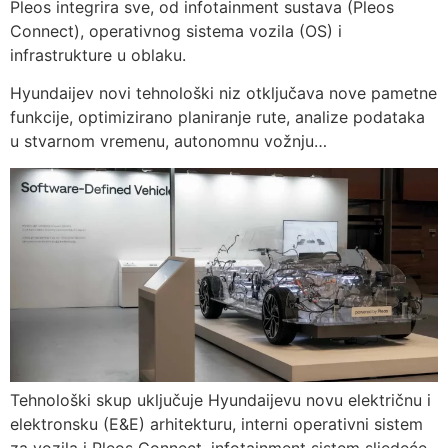
Pleos integrira sve, od infotainment sustava (Pleos
Connect), operativnog sistema vozila (OS) i
infrastrukture u oblaku.
Hyundaijev novi tehnološki niz otključava nove pametne
funkcije, optimizirano planiranje rute, analize podataka
u stvarnom vremenu, autonomnu vožnju…
Tehnološki skup uključuje Hyundaijevu novu električnu i
elektronsku (E&E) arhitekturu, interni operativni sistem
za vozila i Pleos Connect, infotainment sistem sljedeće