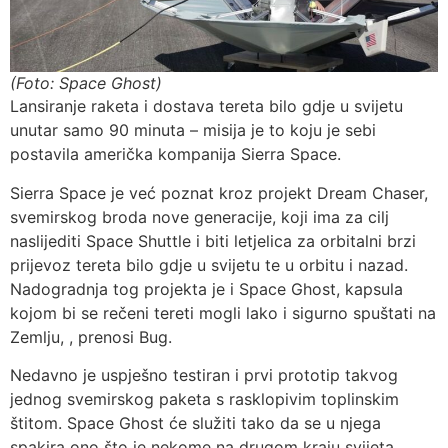
(Foto: Space Ghost)
Lansiranje raketa i dostava tereta bilo gdje u svijetu
unutar samo 90 minuta – misija je to koju je sebi
postavila američka kompanija Sierra Space.
Sierra Space je već poznat kroz projekt Dream Chaser,
svemirskog broda nove generacije, koji ima za cilj
naslijediti Space Shuttle i biti letjelica za orbitalni brzi
prijevoz tereta bilo gdje u svijetu te u orbitu i nazad.
Nadogradnja tog projekta je i Space Ghost, kapsula
kojom bi se rečeni tereti mogli lako i sigurno spuštati na
Zemlju, , prenosi Bug.
Nedavno je uspješno testiran i prvi prototip takvog
jednog svemirskog paketa s rasklopivim toplinskim
štitom. Space Ghost će služiti tako da se u njega
spakira ono što je nekome na drugom kraju svijeta