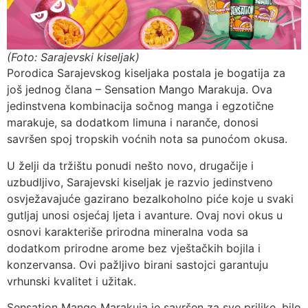
(Foto: Sarajevski kiseljak)
Porodica Sarajevskog kiseljaka postala je bogatija za
još jednog člana – Sensation Mango Marakuja. Ova
jedinstvena kombinacija sočnog manga i egzotične
marakuje, sa dodatkom limuna i naranče, donosi
savršen spoj tropskih voćnih nota sa punoćom okusa.
U želji da tržištu ponudi nešto novo, drugačije i
uzbudljivo, Sarajevski kiseljak je razvio jedinstveno
osvježavajuće gazirano bezalkoholno piće koje u svaki
gutljaj unosi osjećaj ljeta i avanture. Ovaj novi okus u
osnovi karakteriše prirodna mineralna voda sa
dodatkom prirodne arome bez vještačkih bojila i
konzervansa. Ovi pažljivo birani sastojci garantuju
vrhunski kvalitet i užitak.
Sensation Mango Marakuja je savršen za sve prilike, bilo