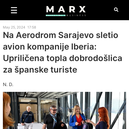
May 25, 2024
17:58
Na Aerodrom Sarajevo sletio
avion kompanije Iberia:
Upriličena topla dobrodošlica
za španske turiste
N. D.