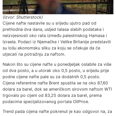
(Izvor: Shutterstock)
Cijene nafte nastavile su u srijedu ujutro pad od
prethodna dva dana, usljed talasa slabih podataka i
neizvjesnosti oko rata između palestinskog Hamasa i
Izraela. Podaci iz Njemačke i Velike Britanije predstavili
su lošu ekonomsku sliku za koju se očekuje da će
utjecati na potražnju za naftom.
Nakon što su cijene nafte u ponedjeljak oslabile za više
od dva posto, a u utorak oko 0,5 posto, u srijedu prije
podne cijene nafte pale su za dodatnih 0,5 posto.
Cijena referentne nafte Brent spustila se na oko 87,60
dolara za barel, dok se američkom sirovom naftom WTI
trgovalo po cijeni od 83,25 dolara za barel, prema
podacima specijalizovanog portala OilPrice.
Trend pada cijena nafte pokrenut je kao odgovor na, za