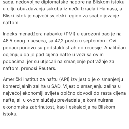
sada, nedovoljne diplomatske napore na Bliskom istoku
u cilju obuzdavanja sukoba između Izraela i Hamasa, a
Bliski istok je najveći svjetski region za snabdijevanje
naftom.
Indeks menadžera nabavke (PMI) u eurozoni pao je na
46,5 ovog mueseca, sa 47,2 posto u septembru. Ovi
podaci ponovo su podstakli strah od recesije. Analitičari
ocjenjuju da je pad cijena nafte u vezi sa ovim
podacima, jer su utjecali na smanjenje potražnje za
naftom, prenosi Reuters.
Američki institut za naftu (API) izvijestio je o smanjenju
komercijalnih zaliha u SAD. Vijest o smanjenju zaliha u
najvećoj ekonomiji svijeta obično dovodi do rasta cijena
nafte, ali u ovom slučaju prevladala je kontinuirana
ekonomska zabrinutost, kao i eskalacija na Bliskom
istoku.