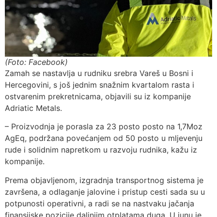
(Foto: Facebook)
Zamah se nastavlja u rudniku srebra Vareš u Bosni i
Hercegovini, s još jednim snažnim kvartalom rasta i
ostvarenim prekretnicama, objavili su iz kompanije
Adriatic Metals.
– Proizvodnja je porasla za 23 posto posto na 1,7Moz
AgEq, podržana povećanjem od 50 posto u mljevenju
rude i solidnim napretkom u razvoju rudnika, kažu iz
kompanije.
Prema objavljenom, izgradnja transportnog sistema je
završena, a odlaganje jalovine i pristup cesti sada su u
potpunosti operativni, a radi se na nastvaku jačanja
finansijske pozicije daljnjim otplatama duga. U junu je