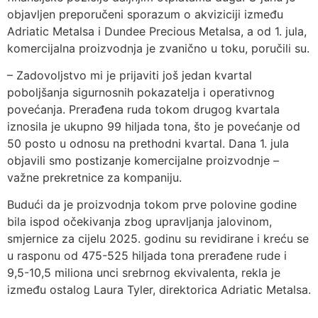
objavljen preporučeni sporazum o akviziciji između
Adriatic Metalsa i Dundee Precious Metalsa, a od 1. jula,
komercijalna proizvodnja je zvanično u toku, poručili su.
– Zadovoljstvo mi je prijaviti još jedan kvartal
poboljšanja sigurnosnih pokazatelja i operativnog
povećanja. Prerađena ruda tokom drugog kvartala
iznosila je ukupno 99 hiljada tona, što je povećanje od
50 posto u odnosu na prethodni kvartal. Dana 1. jula
objavili smo postizanje komercijalne proizvodnje –
važne prekretnice za kompaniju.
Budući da je proizvodnja tokom prve polovine godine
bila ispod očekivanja zbog upravljanja jalovinom,
smjernice za cijelu 2025. godinu su revidirane i kreću se
u rasponu od 475-525 hiljada tona prerađene rude i
9,5-10,5 miliona unci srebrnog ekvivalenta, rekla je
između ostalog Laura Tyler, direktorica Adriatic Metalsa.