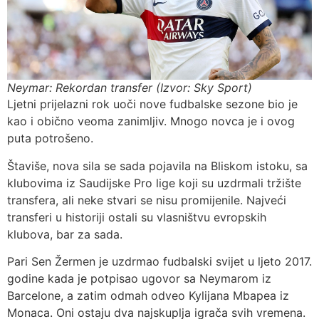
Neymar: Rekordan transfer (Izvor: Sky Sport)
Ljetni prijelazni rok uoči nove fudbalske sezone bio je
kao i obično veoma zanimljiv. Mnogo novca je i ovog
puta potrošeno.
Štaviše, nova sila se sada pojavila na Bliskom istoku, sa
klubovima iz Saudijske Pro lige koji su uzdrmali tržište
transfera, ali neke stvari se nisu promijenile. Najveći
transferi u historiji ostali su vlasništvu evropskih
klubova, bar za sada.
Pari Sen Žermen je uzdrmao fudbalski svijet u ljeto 2017.
godine kada je potpisao ugovor sa Neymarom iz
Barcelone, a zatim odmah odveo Kylijana Mbapea iz
Monaca. Oni ostaju dva najskuplja igrača svih vremena.