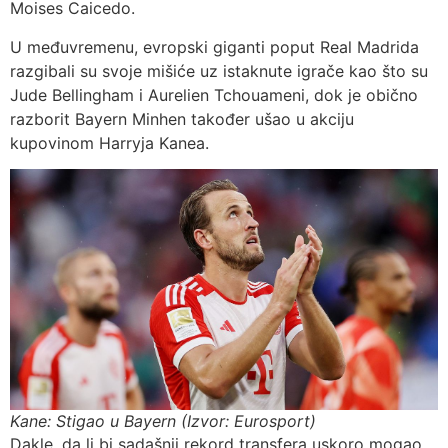
Moises Caicedo.
U međuvremenu, evropski giganti poput Real Madrida
razgibali su svoje mišiće uz istaknute igrače kao što su
Jude Bellingham i Aurelien Tchouameni, dok je obično
razborit Bayern Minhen također ušao u akciju
kupovinom Harryja Kanea.
Kane: Stigao u Bayern (Izvor: Eurosport)
Dakle, da li bi sadašnji rekord transfera uskoro mogao