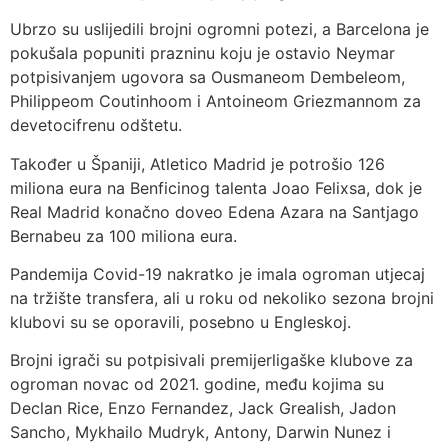
Ubrzo su uslijedili brojni ogromni potezi, a Barcelona je
pokušala popuniti prazninu koju je ostavio Neymar
potpisivanjem ugovora sa Ousmaneom Dembeleom,
Philippeom Coutinhoom i Antoineom Griezmannom za
devetocifrenu odštetu.
Također u Španiji, Atletico Madrid je potrošio 126
miliona eura na Benficinog talenta Joao Felixsa, dok je
Real Madrid konačno doveo Edena Azara na Santjago
Bernabeu za 100 miliona eura.
Pandemija Covid-19 nakratko je imala ogroman utjecaj
na tržište transfera, ali u roku od nekoliko sezona brojni
klubovi su se oporavili, posebno u Engleskoj.
Brojni igrači su potpisivali premijerligaške klubove za
ogroman novac od 2021. godine, među kojima su
Declan Rice, Enzo Fernandez, Jack Grealish, Jadon
Sancho, Mykhailo Mudryk, Antony, Darwin Nunez i