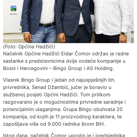
(Foto: Općina Hadžići)
Načelnik Općine Hadžići Eldar Čomor održao je radne
sastanke s predstavnicima dvije vodeće kompanije u
Bosni i Hercegovini – Bingo Group i AS Holding.
Vlasnik Bingo Group i jedan od najuspješnijih bh.
privrednika, Senad Džambić, jučer je boravio u
službenoj posjeti Općini Hadžići. Tom prilikom
razgovarano je o mogućnostima privredne saradnje i
potencijalnim ulaganjima. Grupa Bingo obuhvata 20
kompanija, od kojih je 11 proizvodnog karaktera, te
zapošljava više od 9.000 radnika širom BiH.
Istog dana, načelnik Čomor ugostio je i predsjednika