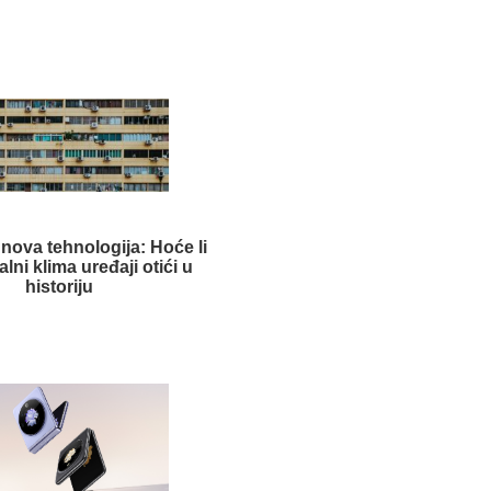
 nova tehnologija: Hoće li
alni klima uređaji otići u
historiju