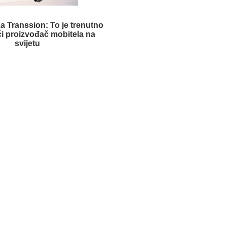
 za Transsion: To je trenutno
ći proizvođač mobitela na
svijetu