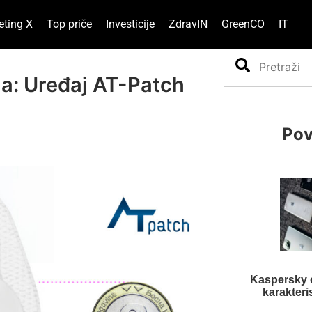
eting X
Top priče
Investicije
ZdravIN
GreenCO
IT
Search
ija: Uređaj AT-Patch
Pov
Kaspersky 
karakteri