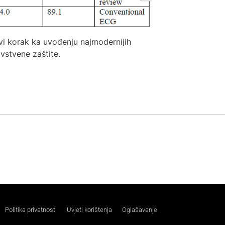
vi korak ka uvođenju najmodernijih
avstvene zaštite.
Politika privatnosti
Uvjeti korištenja
Oglašavanje