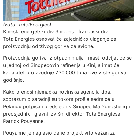
(Foto: TotalEnergies)
Kineski energetski div Sinopec i francuski div
TotalEnergies osnovat će zajedničko ulaganje za
proizvodnju održivog goriva za avione.
Proizvodnja goriva iz otpadnih ulja i masti odvijat će se
u jednoj od Sinopecovih rafinerija u Kini, a imat će
kapacitet proizvodnje 230.000 tona ove vrste goriva
godišnje.
Kako prenosi njemačka novinska agencija dpa,
sporazum o saradnji su tokom prošle sedmice u
Pekingu potpisali predsjednik Sinopec Ma Yongsheng i
predsjednik i glavni izvršni direktor TotalEnergiesa
Patrick Pouyanne.
Pouyanne je naglasio da je projekt vrlo važan za