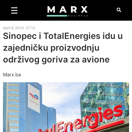
April 8, 2024
07:12
Sinopec i TotalEnergies idu u
zajedničku proizvodnju
održivog goriva za avione
Marx.ba