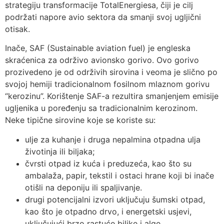
strategiju transformacije TotalEnergiesa, čiji je cilj
podržati napore avio sektora da smanji svoj ugljični
otisak.
Inače, SAF (Sustainable aviation fuel) je engleska
skraćenica za održivo avionsko gorivo. Ovo gorivo
prozivedeno je od održivih sirovina i veoma je slično po
svojoj hemiji tradicionalnom fosilnom mlaznom gorivu
“kerozinu”. Korištenje SAF-a rezultira smanjenjem emisije
ugljenika u poređenju sa tradicionalnim kerozinom.
Neke tipične sirovine koje se koriste su:
ulje za kuhanje i druga nepalmina otpadna ulja
životinja ili biljaka;
čvrsti otpad iz kuća i preduzeća, kao što su
ambalaža, papir, tekstil i ostaci hrane koji bi inače
otišli ​​na deponiju ili spaljivanje.
drugi potencijalni izvori uključuju šumski otpad,
kao što je otpadno drvo, i energetski usjevi,
uključujući brzo rastuće biljke i alge.