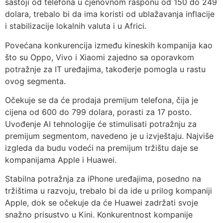
sastoji od telefona u cjenovnom rasponu od 150 do 249
dolara, trebalo bi da ima koristi od ublažavanja inflacije
i stabilizacije lokalnih valuta i u Africi.
Povećana konkurencija između kineskih kompanija kao
što su Oppo, Vivo i Xiaomi zajedno sa oporavkom
potražnje za IT uređajima, takođerje pomogla u rastu
ovog segmenta.
Očekuje se da će prodaja premijum telefona, čija je
cijena od 600 do 799 dolara, porasti za 17 posto.
Uvođenje AI tehnologije će stimulisati potražnju za
premijum segmentom, navedeno je u izvještaju. Najviše
izgleda da budu vodeći na premijum tržištu daje se
kompanijama Apple i Huawei.
Stabilna potražnja za iPhone uređajima, posedno na
tržištima u razvoju, trebalo bi da ide u prilog kompaniji
Apple, dok se očekuje da će Huawei zadržati svoje
snažno prisustvo u Kini. Konkurentnost kompanije