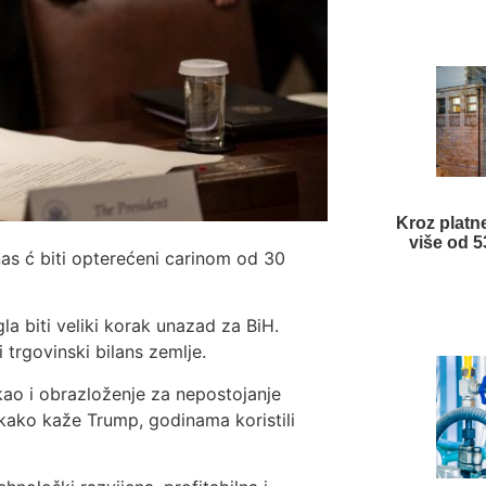
Kroz platn
više od 5
nas ć biti opterećeni carinom od 30
a biti veliki korak unazad za BiH.
 trgovinski bilans zemlje.
kao i obrazloženje za nepostojanje
 kako kaže Trump, godinama koristili