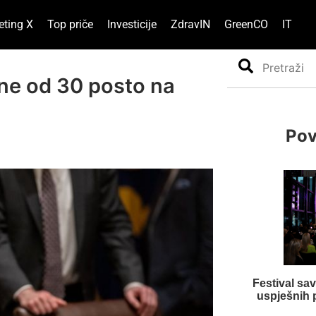
eting X
Top priče
Investicije
ZdravIN
GreenCO
IT
Search
ne od 30 posto na
Pov
Festival sa
uspješnih pr