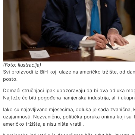
(Foto: Ilustracija)
Svi proizvodi iz BiH koji ulaze na američko tržište, od da
posto.
Domaći stručnjaci ipak upozoravaju da bi ova odluka mogl
Najteže će biti pogođena namjenska industrija, ali i ukupni
Iako su najavljivane mjesecima, odluka je sada zvanična, 
uzajamnosti. Nezvanično, politička poruka onima koji su,
američko tržište, a nisu ništa vratili.