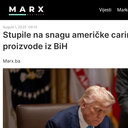
Vijesti
Mark
August 1, 2025
09:10
Stupile na snagu američke cari
proizvode iz BiH
Marx.ba