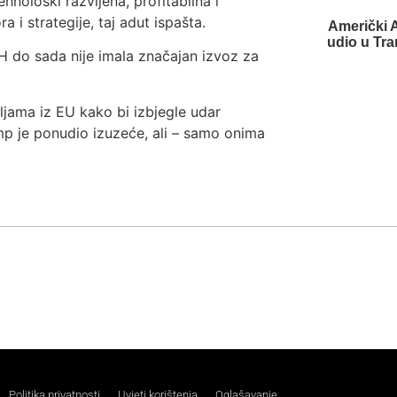
hnološki razvijena, profitabilna i
i strategije, taj adut ispašta.
Američki 
udio u Tr
iH do sada nije imala značajan izvoz za
jama iz EU kako bi izbjegle udar
ump je ponudio izuzeće, ali – samo onima
Politika privatnosti
Uvjeti korištenja
Oglašavanje