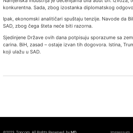
Namjenska industrija je decenijama bila adut bh. izvoza, te
konkurentna. Sada, zbog izostanka diplomatskog odgovora 
Ipak, ekonomski analitičari spuštaju tenzije. Navode da B
SAD, zbog čega šteta neće biti razorna.
Sjedinjene Države ovih dana potpisuju sporazume sa zeml
carina. BiH, zasad – ostaje izvan tih dogovora. Istina, Tr
koji ulažu u SAD.
©2023. Topcom. All Rights Reserved. by
MD
Impressum