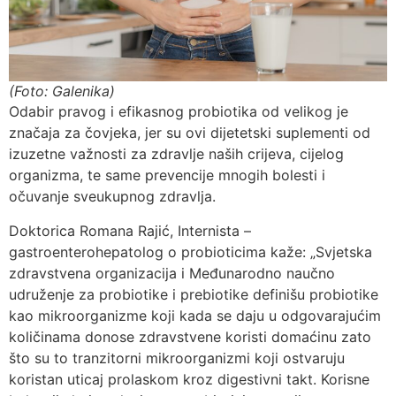
(Foto: Galenika)
Odabir pravog i efikasnog probiotika od velikog je
značaja za čovjeka, jer su ovi dijetetski suplementi od
izuzetne važnosti za zdravlje naših crijeva, cijelog
organizma, te same prevencije mnogih bolesti i
očuvanje sveukupnog zdravlja.
Doktorica Romana Rajić, Internista –
gastroenterohepatolog o probioticima kaže: „Svjetska
zdravstvena organizacija i Međunarodno naučno
udruženje za probiotike i prebiotike definišu probiotike
kao mikroorganizme koji kada se daju u odgovarajućim
količinama donose zdravstvene koristi domaćinu zato
što su to tranzitorni mikroorganizmi koji ostvaruju
koristan uticaj prolaskom kroz digestivni takt. Korisne