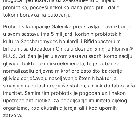
probiotika, počevši nekoliko dana pred put i dalje
tokom boravka na putovanju.
Probiotik kompanije Galenika predstavlja pravi izbor jer
u svom sastavu ima 5 milijardi korisnih probiotskih
kultura Saccharomyces boulardii i Bifidobacterium
bifidum, sa dodatkom Cinka u dozi od 5mg je Flonivin®
PLUS. Odličan je jer u svom sastavu sadrži kombinaciju
gljivice, bakterije i mikroelemenata, te je dobar za
normalizaciju crijevne mikroflore zato što bakterije i
gljivice sprječavaju naseljavanje štetnih bakterija,
smanjuje nadutost i reguliše stolicu, a Cink dodatno jača
imunitet. Samim tim probiotik je pogodan uz i nakon
upotrebe antibiotika, za poboljšanje imuniteta cijelog
organizma, kod akutnih dijareja, ali i kod upornih
zatvora.