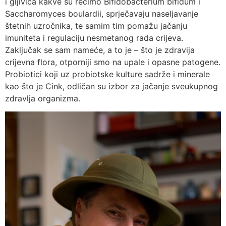
i gljivica kakve su recimo Bifidobacterium bifidum i
Saccharomyces boulardii, sprječavaju naseljavanje
štetnih uzročnika, te samim tim pomažu jačanju
imuniteta i regulaciju nesmetanog rada crijeva.
Zaključak se sam nameće, a to je – što je zdravija
crijevna flora, otporniji smo na upale i opasne patogene.
Probiotici koji uz probiotske kulture sadrže i minerale
kao što je Cink, odličan su izbor za jačanje sveukupnog
zdravlja organizma.