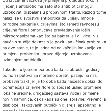
Od izuzetne važnosti je primjena probiotika tokom
liječenja antibioticima zato što antibiotici mogu
uzrokovati disbalans u probavnom traktu. Razlog tome
nalazi se u svojstvu antibiotika da ubijaju mnoge
prirodne bakterije u crijevima, što remeti ravnotežu
crijevne flore i omogućava prevladavanje loših
mikroorganizama kao što su bakterije i gljivice. Niz
naučnih studija dokazalo je pozitivan učinak probiotika
na ovo stanje, te je jedna od najvažnijih indikacija za
primjenu probiotika upravo dijareja uzrokovana
uzimanjem antibiotika.
Također, u ljetnom periodu kada su aktuelni godišnji
odmori i putovanja moramo obratiti pažnju na naš
probavni trakt jer je to doba kada najčešće dolazi do
poremećaja crijevne flore (disbioze) usljed promjene
lokalne sredine, drugačijeg sastava vode i primjene
novih namirnica, čak i kada su one ispravne. Prevencija
disbioze i takozvanih putničkih dijareja, apsolutno je
moguća i jednostavna uz svakodnevnu primjenu