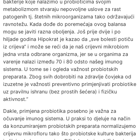
bakterije koje nalazimo u probioticima svojim
metabolizmom stvaraju nepovoljne uslove za rast
patogenih tj. štetnih mikroorganizama tako održavajući
ravnotežu. Kada dođe do poremećaja ovog balansa
mogu se javiti razna oboljenja. Još prije dvije i po
hiljade godina Hipokrat je kazao da „sve bolesti potiču
iz crijeva“ i može se reći da je naš crijevni mikrobiom
jedna vrsta odbrane organizma, jer se u organima za
varenje nalazi između 70 i 80 odsto našeg imunog
sistema. U tome se i ogleda važnost probiotskih
preparata. Zbog svih dobrobiti na zdravlje čovjeka od
izuzetne je važnosti preventivno primjenjivati probiotike
uz pravilnu ishranu (bez prostih šećera) i fizičku
aktivnost.“
Dakle, primjena probiotika posebno je važna za
očuvanje imunog sistema. U praksi to djeluje na način
da konzumiranjem probiotskih preparata normalizujemo
crijevnu mikrofloru tako što probiotske kulture bakterija