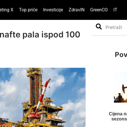
eting X
Top priče
Investicije
ZdravIN
GreenCO
IT
Search
nafte pala ispod 100
Pov
Cijena na
sezons