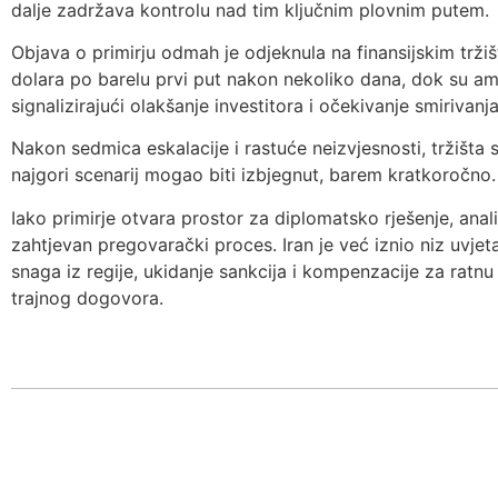
dalje zadržava kontrolu nad tim ključnim plovnim putem.
Objava o primirju odmah je odjeknula na finansijskim tržiš
dolara po barelu prvi put nakon nekoliko dana, dok su ame
signalizirajući olakšanje investitora i očekivanje smirivanja
Nakon sedmica eskalacije i rastuće neizvjesnosti, tržišta 
najgori scenarij mogao biti izbjegnut, barem kratkoročno.
Iako primirje otvara prostor za diplomatsko rješenje, anali
zahtjevan pregovarački proces. Iran je već iznio niz uvjet
snaga iz regije, ukidanje sankcija i kompenzacije za ratnu
trajnog dogovora.