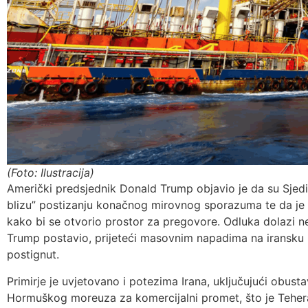
(Foto: Ilustracija)
Američki predsjednik Donald Trump objavio je da su Sjedi
blizu” postizanju konačnog mirovnog sporazuma te da j
kako bi se otvorio prostor za pregovore. Odluka dolazi ne
Trump postavio, prijeteći masovnim napadima na iransku 
postignut.
Primirje je uvjetovano i potezima Irana, uključujući obust
Hormuškog moreuza za komercijalni promet, što je Tehera