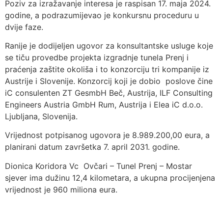
Poziv za izražavanje interesa je raspisan 17. maja 2024.
godine, a podrazumijevao je konkursnu proceduru u
dvije faze.
Ranije je dodijeljen ugovor za konsultantske usluge koje
se tiču provedbe projekta izgradnje tunela Prenj i
praćenja zaštite okoliša i to konzorciju tri kompanije iz
Austrije i Slovenije. Konzorcij koji je dobio poslove čine
iC consulenten ZT GesmbH Beč, Austrija, ILF Consulting
Engineers Austria GmbH Rum, Austrija i Elea iC d.o.o.
Ljubljana, Slovenija.
Vrijednost potpisanog ugovora je 8.989.200,00 eura, a
planirani datum završetka 7. april 2031. godine.
Dionica Koridora Vc Ovčari – Tunel Prenj – Mostar
sjever ima dužinu 12,4 kilometara, a ukupna procijenjena
vrijednost je 960 miliona eura.