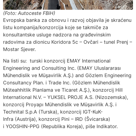
(Foto: Autoceste FBiH)
Evropska banka za obnovu i razvoj objavila je skraćenu
listu kompanija/konzorcija koje se takmiče za
konsultantske usluge nadzora na građevinskim
radovima za dionicu Koridora 5c – Ovčari – tunel Prenj –
Mostar Sjever.
Na listi su: turski konzorcij EMAY International
Engineering and Consulting Inc. (EMAY Uluslararası
Mühendislik ve Müşavirlik A.Ş.) and Gözlem Engineering
Consultancy Plan. i Trade Inc. (Gözlem Mühendislik
Müteahhitlik Planlama ve Ticaret A.Ş.), konzorcij Hill
International N.V. – YUKSEL PROJE A.S. (Nizozemska),
konzorcij Proyapı Mühendislik ve Müşavirlik A.Ş. i
Technital S.p.A (Turska), konzorcij IGT-KuK-
Infra (Austrija), konzorcij Pini – IRD (Švicarska)
i YOOSHIN-PPG (Republika Koreja), piše Indikator.