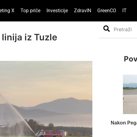
eting X
Top priče
Investicije
ZdravIN
GreenCO
IT
Search
inija iz Tuzle
Pov
Nakon Pegas