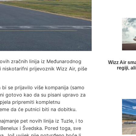
vih zračnih linija iz Međunarodnog
Wizz Air sma
regiji, 
iskotarifni prijevoznik Wizz Air, piše
 bi se prijavilo više kompanija (samo
rani gotovo kao da su pisani upravo za
pjela pripremiti kompletnu
eme da će putnici biti na dobitku.
manje pet novih linija iz Tuzle, i to
 Benelux i Švedska. Pored toga, sve
a. Još uvijek nije potvrđeno hoće li