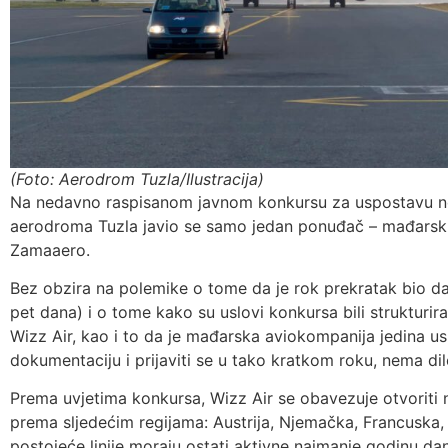
(Foto: Aerodrom Tuzla/Ilustracija)
Na nedavno raspisanom javnom konkursu za uspostavu no
aerodroma Tuzla javio se samo jedan ponuđač – mađarski n
Zamaaero.
Bez obzira na polemike o tome da je rok prekratak bio da
pet dana) i o tome kako su uslovi konkursa bili strukturi
Wizz Air, kao i to da je mađarska aviokompanija jedina us
dokumentaciju i prijaviti se u tako kratkom roku, nema dil
Prema uvjetima konkursa, Wizz Air se obavezuje otvoriti naj
prema sljedećim regijama: Austrija, Njemačka, Francuska,
postojeće linije moraju ostati aktivne najmanje godinu dan