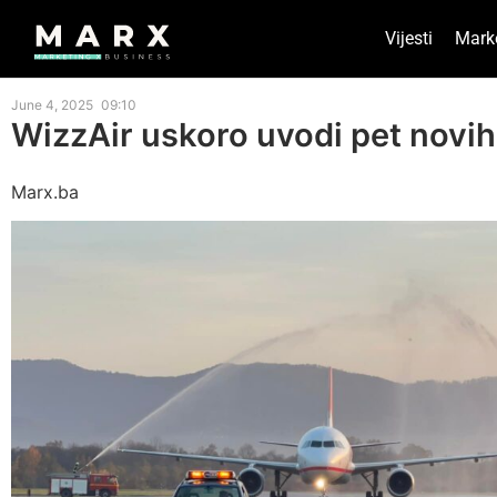
Vijesti
Mark
June 4, 2025
09:10
WizzAir uskoro uvodi pet novih l
Marx.ba