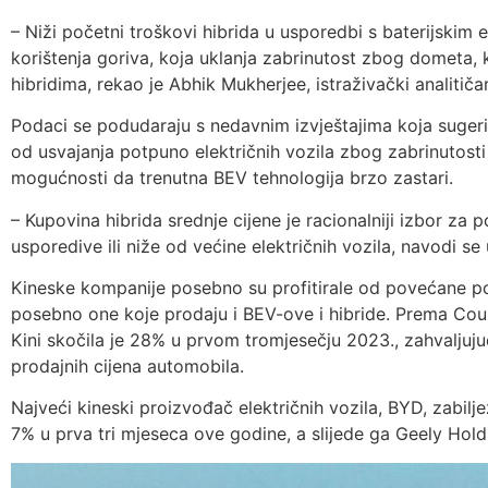
– Niži početni troškovi hibrida u usporedbi s baterijskim 
korištenja goriva, koja uklanja zabrinutost zbog dometa, k
hibridima, rekao je Abhik Mukherjee, istraživački analitič
Podaci se podudaraju s nedavnim izvještajima koja sugerir
od usvajanja potpuno električnih vozila zbog zabrinutosti 
mogućnosti da trenutna BEV tehnologija brzo zastari.
– Kupovina hibrida srednje cijene je racionalniji izbor za p
usporedive ili niže od većine električnih vozila, navodi se 
Kineske kompanije posebno su profitirale od povećane pot
posebno one koje prodaju i BEV-ove i hibride. Prema Count
Kini skočila je 28% u prvom tromjesečju 2023., zahvaljuju
prodajnih cijena automobila.
Najveći kineski proizvođač električnih vozila, BYD, zabilje
7% u prva tri mjeseca ove godine, a slijede ga Geely Holdi