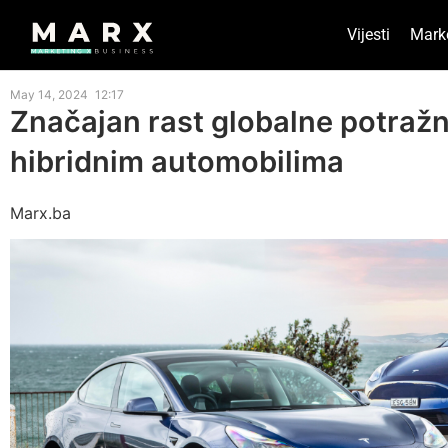
Vijesti
Mark
May 14, 2024
12:17
Značajan rast globalne potražnj
hibridnim automobilima
Marx.ba