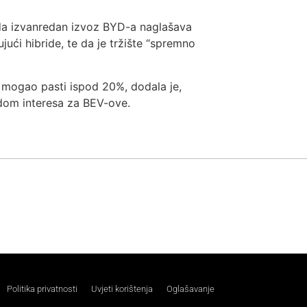
 da izvanredan izvoz BYD-a naglašava
jući hibride, te da je tržište “spremno
i mogao pasti ispod 20%, dodala je,
dom interesa za BEV-ove.
Politika privatnosti
Uvjeti korištenja
Oglašavanje