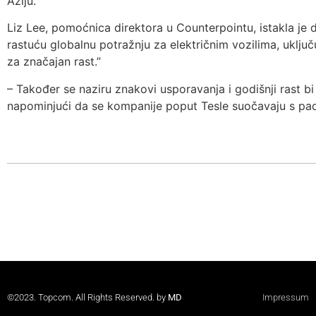
Aziju.
Liz Lee, pomoćnica direktora u Counterpointu, istakla je
rastuću globalnu potražnju za električnim vozilima, uključu
za značajan rast.”
– Također se naziru znakovi usporavanja i godišnji rast b
napominjući da se kompanije poput Tesle suočavaju s pa
©2023. Topcom. All Rights Reserved. by
MD
Impressum