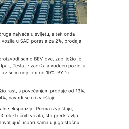
druga najveća u svijetu, a tek onda
h vozila u SAD porasla za 2%, prodaja
 proizvodi samo BEV-ove, zabilježio je
pak, Tesla je zadržala vodeću poziciju
 tržišnim udjelom od 19%. BYD i
žio rast, s povećanjem prodaje od 13%,
%, navodi se u izvještaju.
lne ekspanzije. Prema izvještaju,
 električnih vozila, što predstavlja
hvaljujući isporukama u jugoistočnu