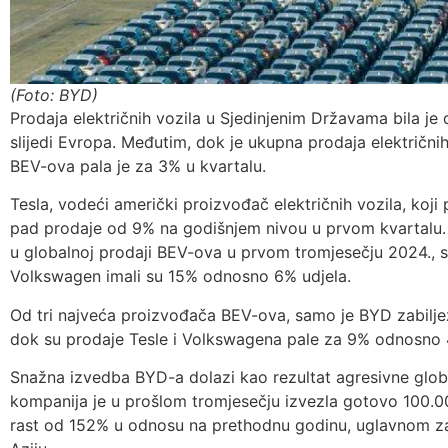
(Foto: BYD)
Prodaja električnih vozila u Sjedinjenim Državama bila je 
slijedi Evropa. Međutim, dok je ukupna prodaja električni
BEV-ova pala je za 3% u kvartalu.
Tesla, vodeći američki proizvođač električnih vozila, koji
pad prodaje od 9% na godišnjem nivou u prvom kvartalu. I
u globalnoj prodaji BEV-ova u prvom tromjesečju 2024., s
Volkswagen imali su 15% odnosno 6% udjela.
Od tri najveća proizvođača BEV-ova, samo je BYD zabilje
dok su prodaje Tesle i Volkswagena pale za 9% odnosno 4
Snažna izvedba BYD-a dolazi kao rezultat agresivne globa
kompanija je u prošlom tromjesečju izvezla gotovo 100.000
rast od 152% u odnosu na prethodnu godinu, uglavnom za