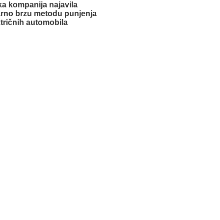
a kompanija najavila
arno brzu metodu punjenja
ktričnih automobila