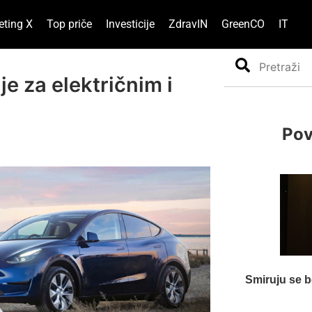
eting X
Top priče
Investicije
ZdravIN
GreenCO
IT
Search
e za električnim i
Pov
Smiruju se be