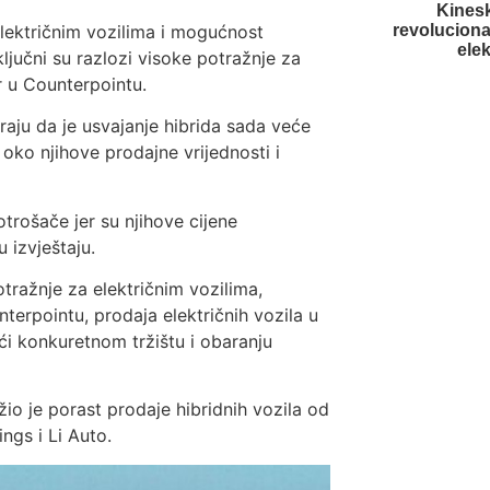
Kinesk
električnim vozilima i mogućnost
revolucion
ele
ljučni su razlozi visoke potražnje za
ar u Counterpointu.
aju da je usvajanje hibrida sada veće
oko njihove prodajne vrijednosti i
otrošače jer su njihove cijene
u izvještaju.
ražnje za električnim vozilima,
erpointu, prodaja električnih vozila u
ći konkuretnom tržištu i obaranju
žio je porast prodaje hibridnih vozila od
ngs i Li Auto.